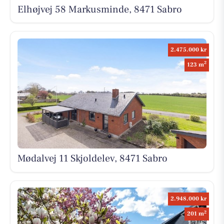
Elhøjvej 58 Markusminde, 8471 Sabro
2.475.000 kr
2
123 m
Mødalvej 11 Skjoldelev, 8471 Sabro
2.948.000 kr
2
201 m