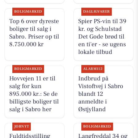
BOLIGMARKED
DAGLIGVARER
Top 6 over dyreste
Spier PS-vin til 39
boliger til salg i
kr. og Schulstad
Sabro. Priser op til
Det Gode brød til
8.750.000 kr
en ti'er - se ugens
lokale tilbud
BOLIGMARKED
ALARM112
Hovvejen 11 er til
Indbrud på
salg for kun
Vistoftvej i Sabro
895.000 kr.: Se de
blandt 12
billigste boliger til
anmeldte i
salg i Sabro her
Østjylland
JOBNYT
BOLIGMARKED
Fuldtidsstilling
Langfreddal 34 og