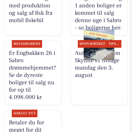
med produktion
1 anden boliger er
og salg af fisk fra
kommet til salg
mobil fiskebil
denne uge i Sabro
- se boligerne her.
BOLIGMARKED
SPONSORERET
OPSLAGSTAVLEN
Er Engbakken 26 i
Autotekniker Kim
Sabro
Skytthe er tilbage
drømmehjemmet?
mandag den 3.
Se de dyreste
august
boliger til salg nu
for op til
4.098.000 kr
LOKALT NYT
Betaler du for
meget for dit