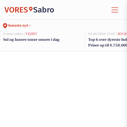
VORES
Sabro
Seneste nyt ›
5 timer siden |
VEJRET
05-08-2026 13:02 |
BOLI
Sol og lunere toner senere i dag
Top 6 over dyreste boli
Priser op til 8.750.00