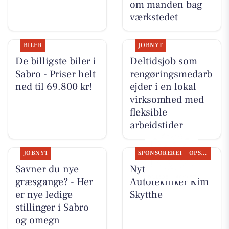
om manden bag
værkstedet
BILER
JOBNYT
De billigste biler i
Deltidsjob som
Sabro - Priser helt
rengøringsmedarb
ned til 69.800 kr!
ejder i en lokal
virksomhed med
fleksible
arbejdstider
JOBNYT
SPONSORERET
OPSLAGSTAVLEN
Savner du nye
Nyt fra
græsgange? - Her
Autotekniker Kim
er nye ledige
Skytthe
stillinger i Sabro
og omegn