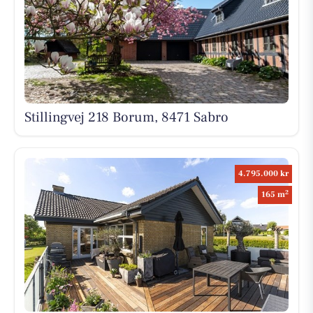
Stillingvej 218 Borum, 8471 Sabro
4.795.000 kr
2
165 m