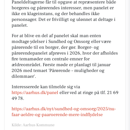
Paneldeltagerne får til opgave at repræsentere både
borgeres og pårørendes interesser, men panelet er
ikke en klageinstans, og der behandles ikke
personsager. Det er frivilligt og ulønnet at deltage i
panelet.
For at blive en del af panelet skal man enten
modtage ydelser i Sundhed og Omsorg eller være
pårørende til en borger, der gør. Borger- og
pårørendepanelet afprøves i 2026, hvor der afholdes
fire temamøder om centrale emner for
ældreområdet. Første møde er planlagt til januar
2026 med temaet 'Pårørende – muligheder og
dilemmaer'.
Interesserede kan tilmelde sig via
https://aarhus.dk/panel
eller ved at ringe på tlf. 21 69
49 78.
https://aarhus.dk/nyt/sundhed-og-omsorg/2025/nu-
faar-aeldre-og-paaroerende-mere-indflydelse
Kilde: Aarhus Kommune