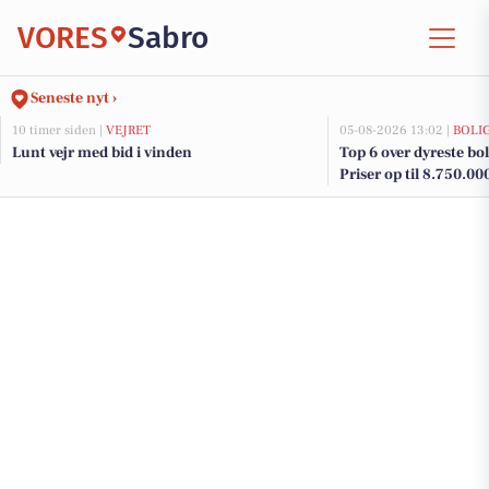
VORES
Sabro
Seneste nyt ›
10 timer siden |
VEJRET
05-08-2026 13:02 |
BOLI
Lunt vejr med bid i vinden
Top 6 over dyreste boli
Priser op til 8.750.00