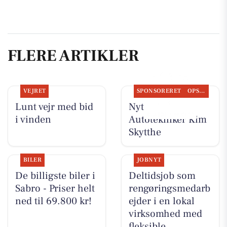
FLERE ARTIKLER
VEJRET
SPONSORERET
OPSLAGSTAVLEN
Lunt vejr med bid
Nyt fra
i vinden
Autotekniker Kim
Skytthe
BILER
JOBNYT
De billigste biler i
Deltidsjob som
Sabro - Priser helt
rengøringsmedarb
ned til 69.800 kr!
ejder i en lokal
virksomhed med
fleksible