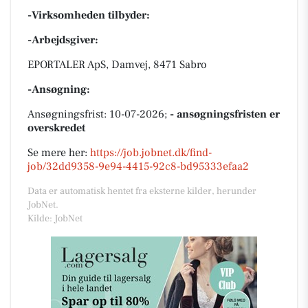
-Virksomheden tilbyder:
-Arbejdsgiver:
EPORTALER ApS, Damvej, 8471 Sabro
-Ansøgning:
Ansøgningsfrist: 10-07-2026;
- ansøgningsfristen er
overskredet
Se mere her:
https://job.jobnet.dk/find-
job/32dd9358-9e94-4415-92c8-bd95333efaa2
Data er automatisk hentet fra eksterne kilder, herunder
JobNet.
Kilde: JobNet