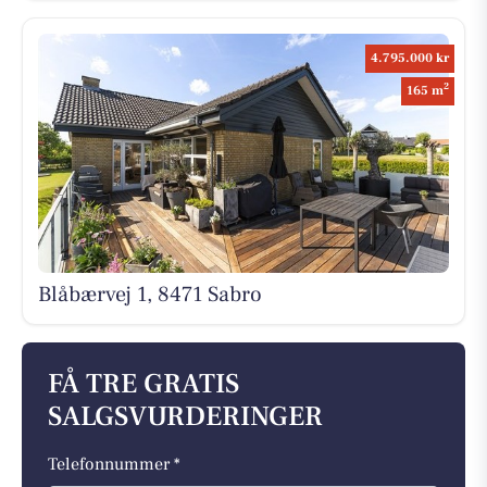
4.795.000 kr
2
165 m
Blåbærvej 1, 8471 Sabro
FÅ TRE GRATIS
SALGSVURDERINGER
Telefonnummer *