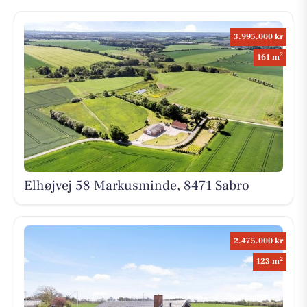
3.995.000 kr
2
161 m
Elhøjvej 58 Markusminde, 8471 Sabro
2.475.000 kr
2
123 m