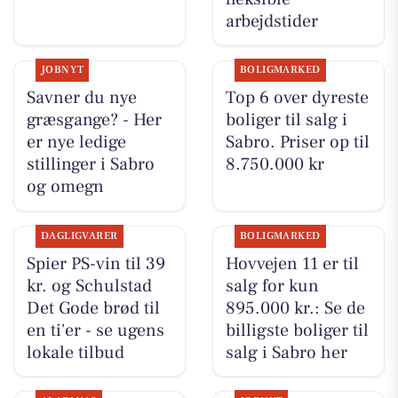
arbejdstider
JOBNYT
BOLIGMARKED
Savner du nye
Top 6 over dyreste
græsgange? - Her
boliger til salg i
er nye ledige
Sabro. Priser op til
stillinger i Sabro
8.750.000 kr
og omegn
DAGLIGVARER
BOLIGMARKED
Spier PS-vin til 39
Hovvejen 11 er til
kr. og Schulstad
salg for kun
Det Gode brød til
895.000 kr.: Se de
en ti'er - se ugens
billigste boliger til
lokale tilbud
salg i Sabro her