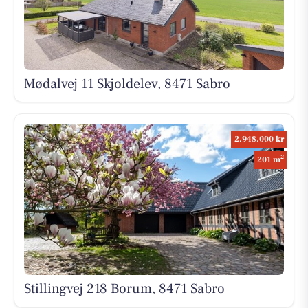
Mødalvej 11 Skjoldelev, 8471 Sabro
2.948.000 kr
2
201 m
Stillingvej 218 Borum, 8471 Sabro