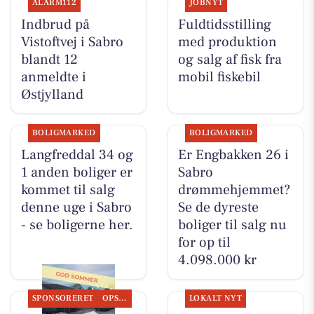
ALARM112
JOBNYT
Indbrud på
Fuldtidsstilling
Vistoftvej i Sabro
med produktion
blandt 12
og salg af fisk fra
anmeldte i
mobil fiskebil
Østjylland
BOLIGMARKED
BOLIGMARKED
Langfreddal 34 og
Er Engbakken 26 i
1 anden boliger er
Sabro
kommet til salg
drømmehjemmet?
denne uge i Sabro
Se de dyreste
- se boligerne her.
boliger til salg nu
for op til
4.098.000 kr
SPONSORERET
OPSLAGSTAVLEN
LOKALT NYT