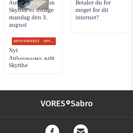
Autotekniker Kim
Betaler du for
Skytthe er tilbage
meget for dit
mandag den 3.
internet?
august
SPONSORERET
OPSLAGSTAVLEN
Nyt fra
Autotekniker Kim
Skytthe
VORES
Sabro