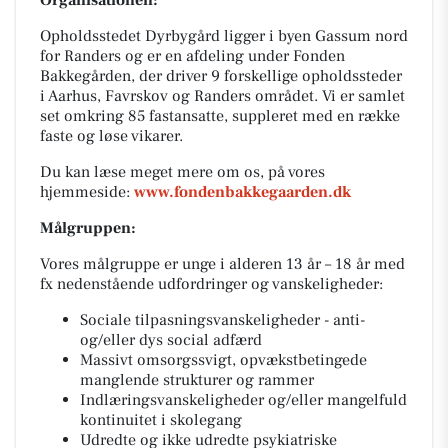
Organisationen:
Opholdsstedet Dyrbygård ligger i byen Gassum nord
for Randers og er en afdeling under Fonden
Bakkegården, der driver 9 forskellige opholdssteder
i Aarhus, Favrskov og Randers området. Vi er samlet
set omkring 85 fastansatte, suppleret med en række
faste og løse vikarer.
Du kan læse meget mere om os, på vores
hjemmeside:
www.fondenbakkegaarden.dk
Målgruppen:
Vores målgruppe er unge i alderen 13 år – 18 år med
fx nedenstående udfordringer og vanskeligheder:
Sociale tilpasningsvanskeligheder - anti-
og/eller dys social adfærd
Massivt omsorgssvigt, opvækstbetingede
manglende strukturer og rammer
Indlæringsvanskeligheder og/eller mangelfuld
kontinuitet i skolegang
Udredte og ikke udredte psykiatriske