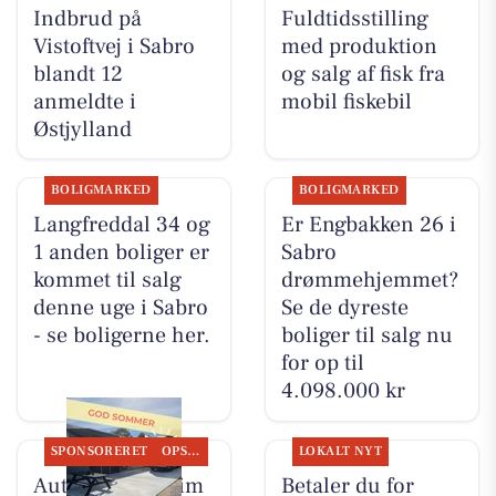
Indbrud på
Fuldtidsstilling
Vistoftvej i Sabro
med produktion
blandt 12
og salg af fisk fra
anmeldte i
mobil fiskebil
Østjylland
BOLIGMARKED
BOLIGMARKED
Langfreddal 34 og
Er Engbakken 26 i
1 anden boliger er
Sabro
kommet til salg
drømmehjemmet?
denne uge i Sabro
Se de dyreste
- se boligerne her.
boliger til salg nu
for op til
4.098.000 kr
SPONSORERET
OPSLAGSTAVLEN
LOKALT NYT
Autotekniker Kim
Betaler du for