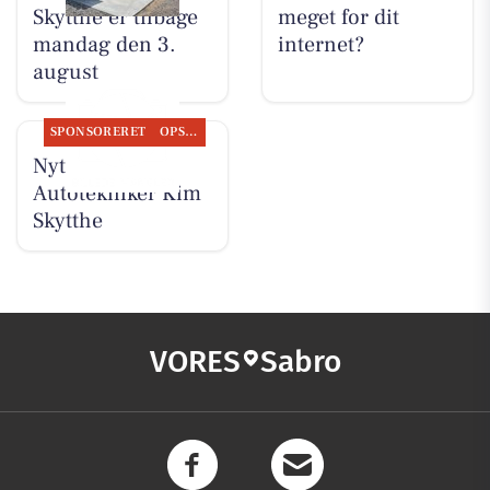
Skytthe er tilbage
meget for dit
mandag den 3.
internet?
august
SPONSORERET
OPSLAGSTAVLEN
Nyt fra
Autotekniker Kim
Skytthe
VORES
Sabro