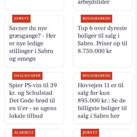
arbejdstider
JOBNYT
BOLIGMARKED
Savner du nye
Top 6 over dyreste
græsgange? - Her
boliger til salg i
er nye ledige
Sabro. Priser op til
stillinger i Sabro
8.750.000 kr
og omegn
DAGLIGVARER
BOLIGMARKED
Spier PS-vin til 39
Hovvejen 11 er til
kr. og Schulstad
salg for kun
Det Gode brød til
895.000 kr.: Se de
en ti'er - se ugens
billigste boliger til
lokale tilbud
salg i Sabro her
ALARM112
JOBNYT