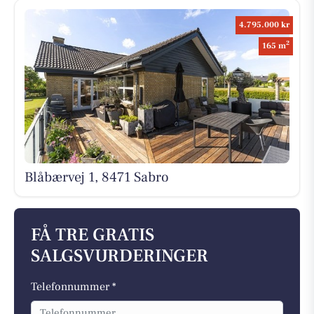
4.795.000 kr
2
165 m
Blåbærvej 1, 8471 Sabro
FÅ TRE GRATIS
SALGSVURDERINGER
Telefonnummer *