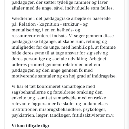
pædagoger, der sætter tydelige rammer og laver
aftaler med de unge, såvel individuelle som fælles.
Værdierne i det pædagogiske arbejde er baserede
på: Relation - kognition - struktur – og
mentalisering, i en en helheds- og
ressourceorienteret indsats. Vi søger gennem disse
pædagogiske tilgange, at skabe rum, retning og
muligheder for de unge, med henblik på, at fremme
både deres evne til at tage ansvar for sig selv og
deres personlige og sociale udvikling. Arbejdet
udføres primært gennem relationen mellem
pædagogen og den unge gennem fx med
motiverende samtaler og en høj grad af inddragelse.
Vi har et tæt koordineret samarbejde med
sagsbehandlerne og forældrene omkring den
enkelte ung, samt et samarbejde med en række
relevante fagpersoner fx: skole- og uddannelses
institutioner, misbrugsbehandlere, psykologer,
psykiatrien, læger, tandlæger, fritidsaktiviteter m.v.
Vi kan tilbyde dig: