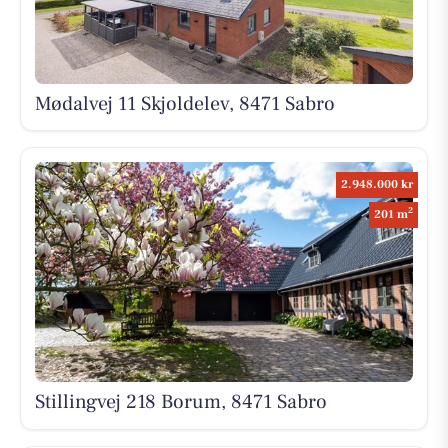
Mødalvej 11 Skjoldelev, 8471 Sabro
2.948.000 kr
2
201 m
Stillingvej 218 Borum, 8471 Sabro