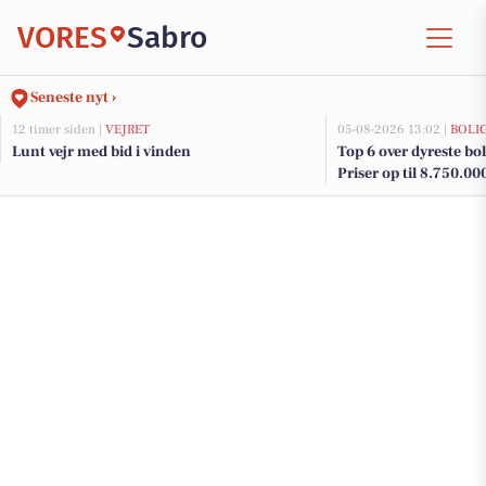
VORES
Sabro
Seneste nyt ›
12 timer siden |
VEJRET
05-08-2026 13:02 |
BOLI
Lunt vejr med bid i vinden
Top 6 over dyreste boli
Priser op til 8.750.00