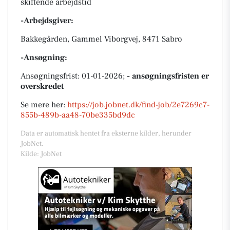
skiftende arbejdstid
-Arbejdsgiver:
Bakkegården, Gammel Viborgvej, 8471 Sabro
-Ansøgning:
Ansøgningsfrist: 01-01-2026;
- ansøgningsfristen er
overskredet
Se mere her:
https://job.jobnet.dk/find-job/2e7269c7-
855b-489b-aa48-70be335bd9dc
Data er automatisk hentet fra eksterne kilder, herunder
JobNet.
Kilde: JobNet