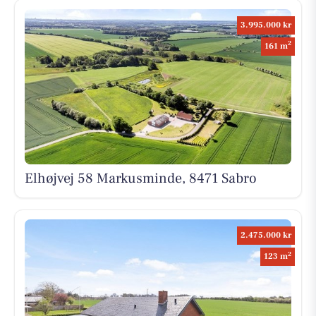
3.995.000 kr
2
161 m
Elhøjvej 58 Markusminde, 8471 Sabro
2.475.000 kr
2
123 m