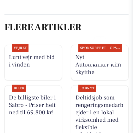
FLERE ARTIKLER
VEJRET
SPONSORERET
OPSLAGSTAVLEN
Lunt vejr med bid
Nyt fra
i vinden
Autotekniker Kim
Skytthe
BILER
JOBNYT
De billigste biler i
Deltidsjob som
Sabro - Priser helt
rengøringsmedarb
ned til 69.800 kr!
ejder i en lokal
virksomhed med
fleksible