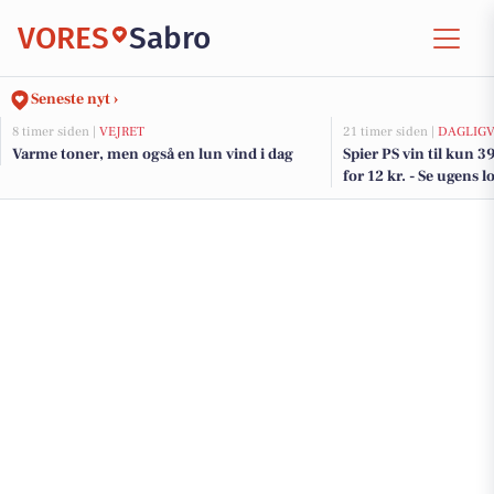
VORES
Sabro
Seneste nyt ›
8 timer siden |
VEJRET
21 timer siden |
DAGLIGV
Varme toner, men også en lun vind i dag
Spier PS vin til kun 3
for 12 kr. - Se ugens l