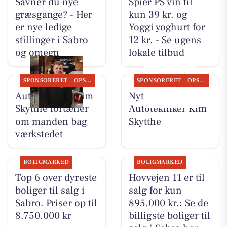
Savner du nye
Spier PS vin til
græsgange? - Her
kun 39 kr. og
er nye ledige
Yoggi yoghurt for
stillinger i Sabro
12 kr. - Se ugens
og omegn
lokale tilbud
SPONSORERET
OPSLAGSTAVLEN
SPONSORERET
OPSLAGSTAVLEN
Autotekniker Kim
Nyt fra
Skytthe fortæller
Autotekniker Kim
om manden bag
Skytthe
værkstedet
BOLIGMARKED
BOLIGMARKED
Top 6 over dyreste
Hovvejen 11 er til
boliger til salg i
salg for kun
Sabro. Priser op til
895.000 kr.: Se de
8.750.000 kr
billigste boliger til