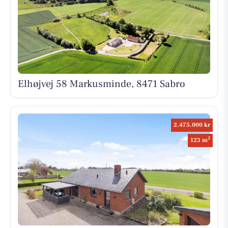
Elhøjvej 58 Markusminde, 8471 Sabro
2.475.000 kr
2
123 m