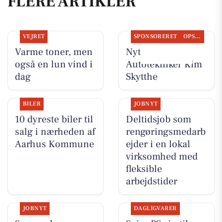
FLERE ARTIKLER
VEJRET
SPONSORERET
OPSLAGSTAVLEN
Varme toner, men
Nyt fra
også en lun vind i
Autotekniker Kim
dag
Skytthe
BILER
JOBNYT
10 dyreste biler til
Deltidsjob som
salg i nærheden af
rengøringsmedarb
Aarhus Kommune
ejder i en lokal
virksomhed med
fleksible
arbejdstider
JOBNYT
DAGLIGVARER