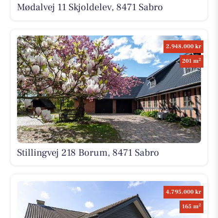
Mødalvej 11 Skjoldelev, 8471 Sabro
2.948.000 kr
2
201 m
Stillingvej 218 Borum, 8471 Sabro
4.795.000 kr
2
165 m