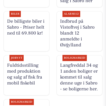
salg i Sabro her
BILER
ALARM112
De billigste biler i
Indbrud på
Sabro - Priser helt
Vistoftvej i Sabro
ned til 69.800 kr!
blandt 12
anmeldte i
Østjylland
JOBNYT
BOLIGMARKED
Fuldtidsstilling
Langfreddal 34 og
med produktion
1 anden boliger er
og salg af fisk fra
kommet til salg
mobil fiskebil
denne uge i Sabro
- se boligerne her.
BOLIGMARKED