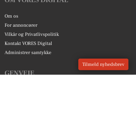
Om os
For annoncører
Vilkår og Privatlivspolitik
Kontakt VORES Digital
Administrer samtykke
Tilmeld nyhedsbrev
GENVEJE
Seneste nyt fra Sabro
Vores lokale erhverv
Kalenderen for Sabro
Fakta om Sabro
Erhvervsartikler
Aarhus Kommune