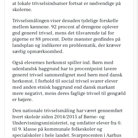
at lokale trivselsindsatser fortsat er nødvendige på
skolerne.
Trivselsmålingen viser desuden tydelige forskelle
mellem kønnene. 92 procent af drengene oplever
god generel trivsel, mens det tilsvarende tal for
pigerne er 88 procent. Dette mønster genfindes på
landsplan og indikerer en problematik, der kræver
særlig opmærksomhed.
Også elevernes herkomst spiller ind. Børn med
udenlandsk baggrund har to procentpoint lavere
generel trivsel sammenlignet med børn med dansk
herkomst. I forhold til social trivsel svarer elever
med anden etnisk baggrund end dansk markant
mere negativt, mens deres faglige trivsel til gengæld
er højere.
Den nationale trivselsmåling har været gennemført
hvert skoleår siden 2014/2015 af Børne- og
Undervisningsministeriet, og omfatter elever fra 0.
til 9. klasse på kommunale folkeskoler og
specialskoler i hele landet. Svarprocenten i Aarhus