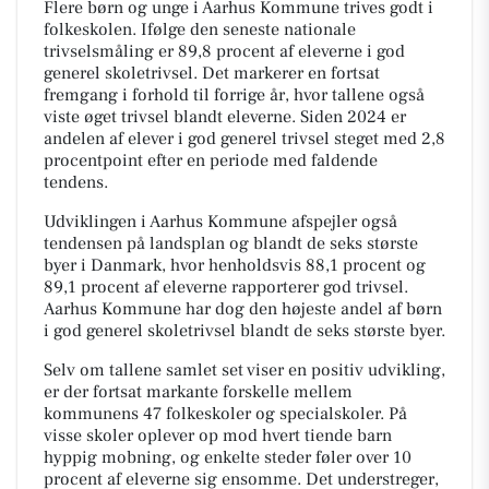
Flere børn og unge i Aarhus Kommune trives godt i
folkeskolen. Ifølge den seneste nationale
trivselsmåling er 89,8 procent af eleverne i god
generel skoletrivsel. Det markerer en fortsat
fremgang i forhold til forrige år, hvor tallene også
viste øget trivsel blandt eleverne. Siden 2024 er
andelen af elever i god generel trivsel steget med 2,8
procentpoint efter en periode med faldende
tendens.
Udviklingen i Aarhus Kommune afspejler også
tendensen på landsplan og blandt de seks største
byer i Danmark, hvor henholdsvis 88,1 procent og
89,1 procent af eleverne rapporterer god trivsel.
Aarhus Kommune har dog den højeste andel af børn
i god generel skoletrivsel blandt de seks største byer.
Selv om tallene samlet set viser en positiv udvikling,
er der fortsat markante forskelle mellem
kommunens 47 folkeskoler og specialskoler. På
visse skoler oplever op mod hvert tiende barn
hyppig mobning, og enkelte steder føler over 10
procent af eleverne sig ensomme. Det understreger,