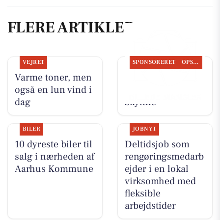
FLERE ARTIKLER
VEJRET
SPONSORERET
OPSLAGSTAVLEN
Varme toner, men
Nyt fra
også en lun vind i
Autotekniker Kim
dag
Skytthe
BILER
JOBNYT
10 dyreste biler til
Deltidsjob som
salg i nærheden af
rengøringsmedarb
Aarhus Kommune
ejder i en lokal
virksomhed med
fleksible
arbejdstider