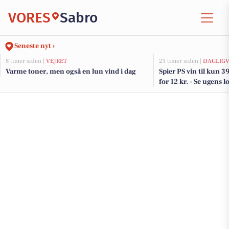
VORES
Sabro
Seneste nyt ›
8 timer siden |
VEJRET
21 timer siden |
DAGLIGV
Varme toner, men også en lun vind i dag
Spier PS vin til kun 3
for 12 kr. - Se ugens l