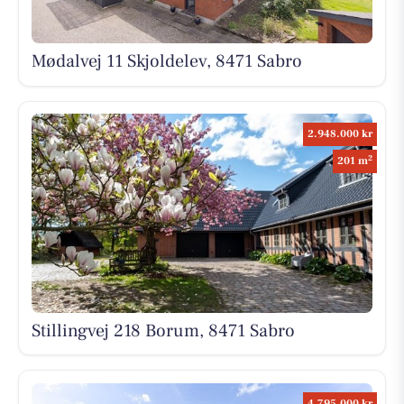
Mødalvej 11 Skjoldelev, 8471 Sabro
2.948.000 kr
2
201 m
Stillingvej 218 Borum, 8471 Sabro
4.795.000 kr