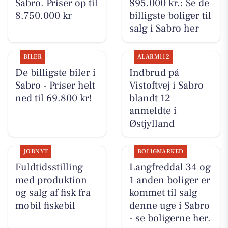
Sabro. Priser op til
895.000 kr.: Se de
8.750.000 kr
billigste boliger til
salg i Sabro her
BILER
ALARM112
De billigste biler i
Indbrud på
Sabro - Priser helt
Vistoftvej i Sabro
ned til 69.800 kr!
blandt 12
anmeldte i
Østjylland
JOBNYT
BOLIGMARKED
Fuldtidsstilling
Langfreddal 34 og
med produktion
1 anden boliger er
og salg af fisk fra
kommet til salg
mobil fiskebil
denne uge i Sabro
- se boligerne her.