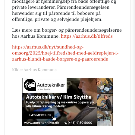
modtagere af hjemmehjælp fra både offentlige og
private leverandører. Pårørendeundersøgelsen
henvender sig til pårørende til beboere på
offentlige, private og selvejende plejehjem.
Læs mere om borger- og pårørendeundersøgelserne
hos Aarhus Kommune:
https://aarhus.dk/tilfreds
https://aarhus.dk/nyt/sundhed-og-
omsorg/2025/hoej-tilfredshed-med-aeldreplejen-i-
aarhus-blandt-baade-borgere-og-paaroerende
Kilde: Aarhus Kommune