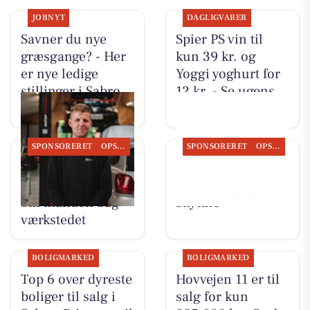
JOBNYT
DAGLIGVARER
Savner du nye
Spier PS vin til
græsgange? - Her
kun 39 kr. og
er nye ledige
Yoggi yoghurt for
stillinger i Sabro
12 kr. - Se ugens
og omegn
lokale tilbud
SPONSORERET
OPSLAGSTAVLEN
SPONSORERET
OPSLAGSTAVLEN
Autotekniker Kim
Nyt fra
Skytthe fortæller
Autotekniker Kim
om manden bag
Skytthe
værkstedet
BOLIGMARKED
BOLIGMARKED
Top 6 over dyreste
Hovvejen 11 er til
boliger til salg i
salg for kun