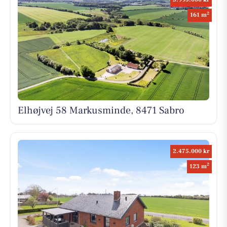
2
161 m
Elhøjvej 58 Markusminde, 8471 Sabro
2.475.000 kr
2
123 m