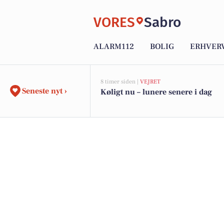
VORES
Sabro
ALARM112
BOLIG
ERHVER
8 timer siden |
VEJRET
Seneste nyt ›
Køligt nu – lunere senere i dag