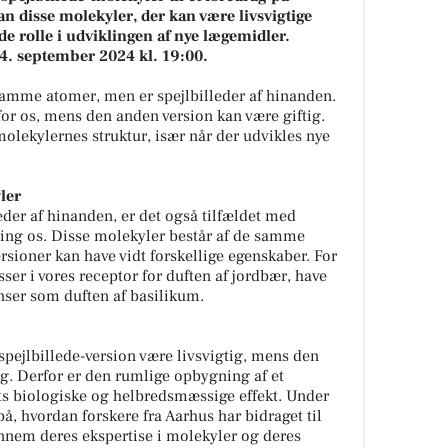
n disse molekyler, der kan være livsvigtige
nde rolle i udviklingen af nye lægemidler.
4. september 2024 kl. 19:00.
samme atomer, men er spejlbilleder af hinanden.
for os, mens den anden version kan være giftig.
molekylernes struktur, især når der udvikles nye
ler
der af hinanden, er det også tilfældet med
ing os. Disse molekyler består af de samme
rsioner kan have vidt forskellige egenskaber. For
ser i vores receptor for duften af jordbær, have
anser som duften af basilikum.
pejlbillede-version være livsvigtig, mens den
ig. Derfor er den rumlige opbygning af et
ts biologiske og helbredsmæssige effekt. Under
å, hvordan forskere fra Aarhus har bidraget til
nnem deres ekspertise i molekyler og deres