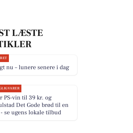
ST LÆSTE
TIKLER
JRET
gt nu – lunere senere i dag
GLIGVARER
r PS-vin til 39 kr. og
lstad Det Gode brød til en
r - se ugens lokale tilbud