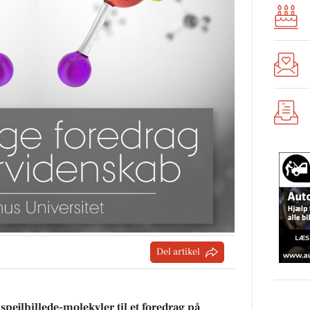
Del artikel
pejlbillede-molekyler til et foredrag på