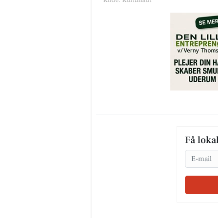
Kilde: Kultunaut
Få loka
Email