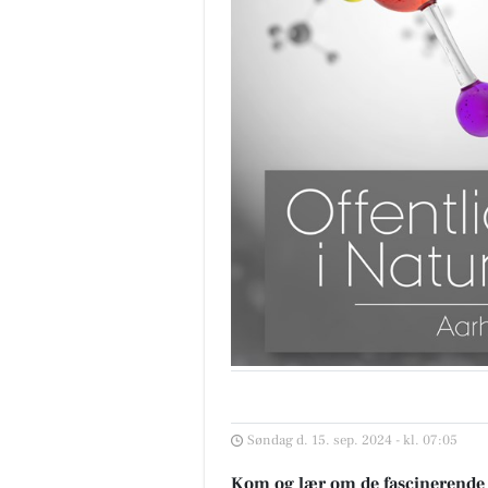
Søndag d. 15. sep. 2024 - kl. 07:05
Kom og lær om de fascinerende s