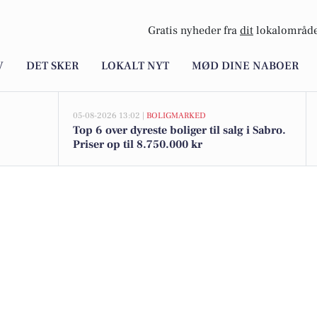
Gratis nyheder fra
dit
lokalområde
V
DET SKER
LOKALT NYT
MØD DINE NABOER
05-08-2026 13:02 |
BOLIGMARKED
Top 6 over dyreste boliger til salg i Sabro.
Priser op til 8.750.000 kr