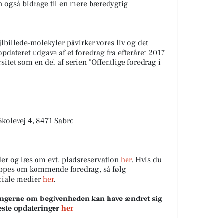
n også bidrage til en mere bæredygtig
v
lbillede-molekyler påvirker vores liv og det
dateret udgave af et foredrag fra efteråret 2017
sitet som en del af serien "Offentlige foredrag i
4
Skolevej 4, 8471 Sabro
der og læs om evt. pladsreservation
her
. Hvis du
ippes om kommende foredrag, så følg
ciale medier
her
.
sningerne om begivenheden kan have ændret sig
neste opdateringer
her