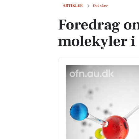
Foredrag om spejlbillede-molekyler i 
ARTIKLER
Det sker
Foredrag om
molekyler i