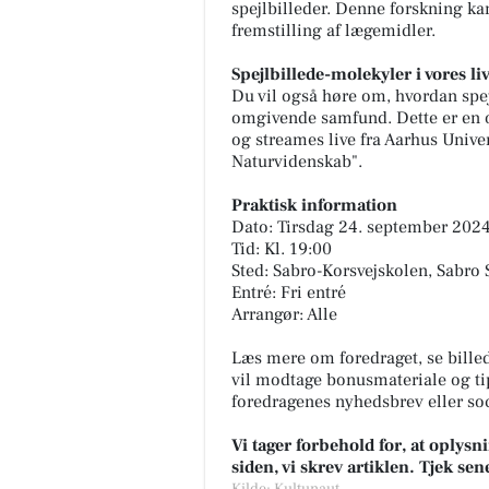
spejlbilleder. Denne forskning ka
fremstilling af lægemidler.
Spejlbillede-molekyler i vores li
Du vil også høre om, hvordan spej
omgivende samfund. Dette er en op
og streames live fra Aarhus Univer
Naturvidenskab".
Praktisk information
Dato: Tirsdag 24. september 202
Tid: Kl. 19:00
Sted: Sabro-Korsvejskolen, Sabro 
Entré: Fri entré
Arrangør: Alle
Læs mere om foredraget, se bille
vil modtage bonusmateriale og t
foredragenes nyhedsbrev eller so
Vi tager forbehold for, at oply
siden, vi skrev artiklen. Tjek se