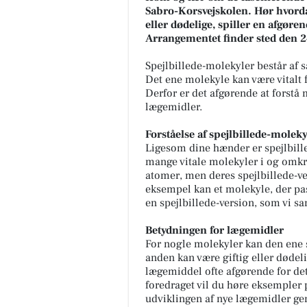
Sabro-Korsvejskolen. Hør hvorda
eller dødelige, spiller en afgøre
Arrangementet finder sted den 2
Spejlbillede-molekyler består af 
Det ene molekyle kan være vitalt 
Derfor er det afgørende at forstå 
lægemidler.
Forståelse af spejlbillede-moleky
Ligesom dine hænder er spejlbille
mange vitale molekyler i og omkr
atomer, men deres spejlbillede-ve
eksempel kan et molekyle, der pas
en spejlbillede-version, som vi s
Betydningen for lægemidler
For nogle molekyler kan den ene s
anden kan være giftig eller dødel
lægemiddel ofte afgørende for de
foredraget vil du høre eksempler p
udviklingen af nye lægemidler ge