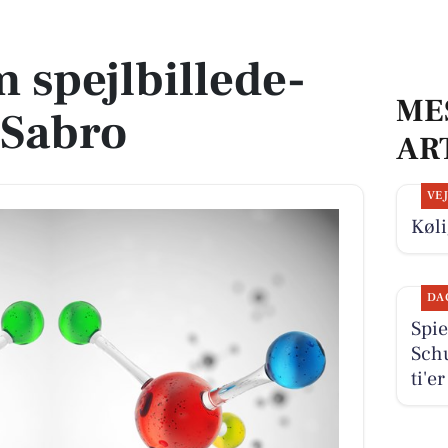
Sabro
 spejlbillede-
ME
 Sabro
AR
VE
Køli
DA
Spie
Schu
ti'e