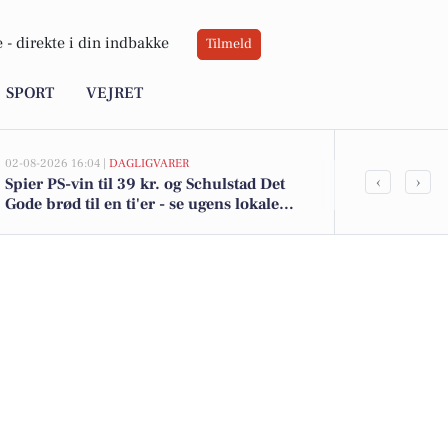
 -
direkte i din indbakke
Tilmeld
SPORT
VEJRET
02-08-2026 16:04 |
DAGLIGVARER
02-08-2026 10:01
‹
›
Spier PS-vin til 39 kr. og Schulstad Det
Hovvejen 11 e
Gode brød til en ti'er - se ugens lokale
Se de billigst
tilbud