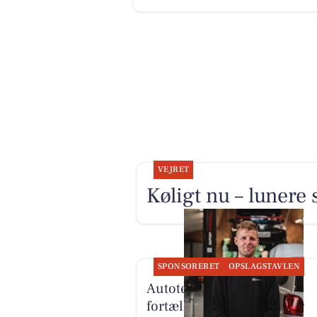
VEJRET
Køligt nu – lunere 
SPONSORERET
OPSLAGSTAVLEN
Autotekniker Kim Skytthe
fortæller om manden bag