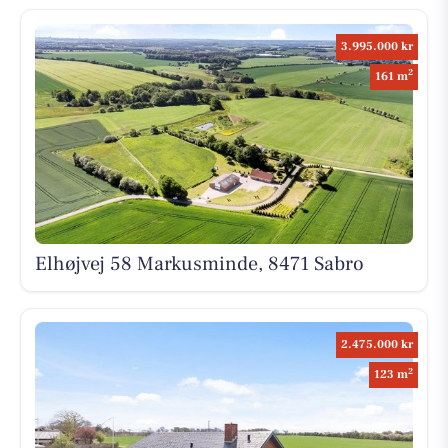
3.995.000 kr
2
161 m
Elhøjvej 58 Markusminde, 8471 Sabro
2.475.000 kr
2
123 m