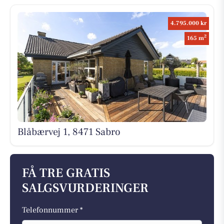
4.795.000 kr
2
165 m
Blåbærvej 1, 8471 Sabro
FÅ TRE GRATIS
SALGSVURDERINGER
Telefonnummer *