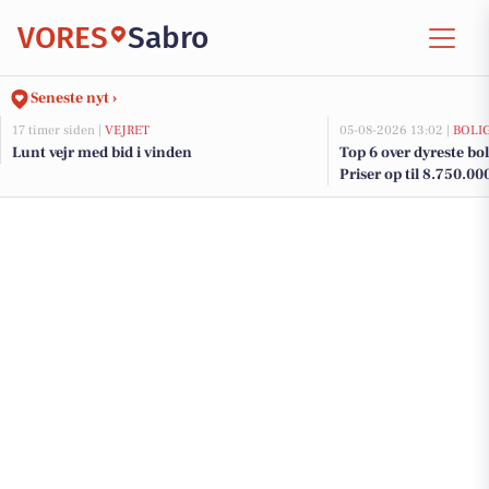
VORES
Sabro
Seneste nyt ›
17 timer siden |
VEJRET
05-08-2026 13:02 |
BOLI
Lunt vejr med bid i vinden
Top 6 over dyreste boli
Priser op til 8.750.00