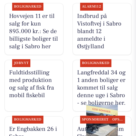
BOLIGMARKED
ALARM112
Hovvejen 11 er til
Indbrud på
salg for kun
Vistoftvej i Sabro
895.000 kr.: Se de
blandt 12
billigste boliger til
anmeldte i
salg i Sabro her
Østjylland
JOBNYT
BOLIGMARKED
Fuldtidsstilling
Langfreddal 34 og
med produktion
1 anden boliger er
og salg af fisk fra
kommet til salg
mobil fiskebil
denne uge i Sabro
- se boligerne her.
BOLIGMARKED
SPONSORERET
OPSLAGSTAVLEN
Er Engbakken 26 i
Autotekniker Kim