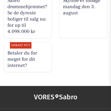
Sabro
Skytthe er tilbage
drømmehjemmet?
mandag den 3.
Se de dyreste
august
boliger til salg nu
for op til
4.098.000 kr
LOKALT NYT
Betaler du for
meget for dit
internet?
VORES
Sabro