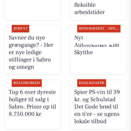
fleksible
arbejdstider
JOBNYT
SPONSORERET
OPSLAGSTAVLEN
Savner du nye
Nyt fra
græsgange? - Her
Autotekniker Kim
er nye ledige
Skytthe
stillinger i Sabro
og omegn
BOLIGMARKED
DAGLIGVARER
Top 6 over dyreste
Spier PS-vin til 39
boliger til salg i
kr. og Schulstad
Sabro. Priser op til
Det Gode brød til
8.750.000 kr
en ti'er - se ugens
lokale tilbud