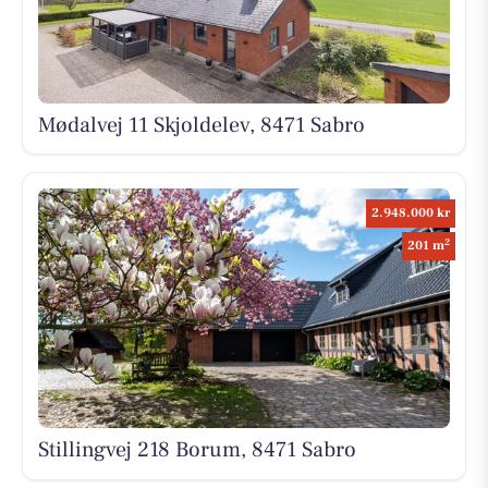
Mødalvej 11 Skjoldelev, 8471 Sabro
2.948.000 kr
2
201 m
Stillingvej 218 Borum, 8471 Sabro