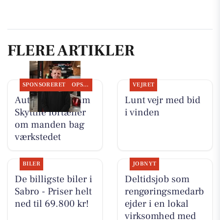
FLERE ARTIKLER
SPONSORERET
OPSLAGSTAVLEN
VEJRET
Autotekniker Kim
Lunt vejr med bid
Skytthe fortæller
i vinden
om manden bag
værkstedet
BILER
JOBNYT
De billigste biler i
Deltidsjob som
Sabro - Priser helt
rengøringsmedarb
ned til 69.800 kr!
ejder i en lokal
virksomhed med