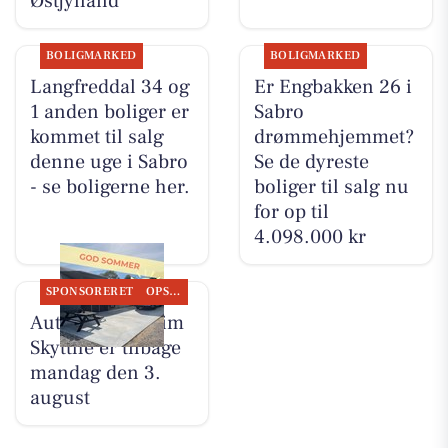
Østjylland
BOLIGMARKED
BOLIGMARKED
Langfreddal 34 og
Er Engbakken 26 i
1 anden boliger er
Sabro
kommet til salg
drømmehjemmet?
denne uge i Sabro
Se de dyreste
- se boligerne her.
boliger til salg nu
for op til
4.098.000 kr
SPONSORERET
OPSLAGSTAVLEN
Autotekniker Kim
Skytthe er tilbage
mandag den 3.
august