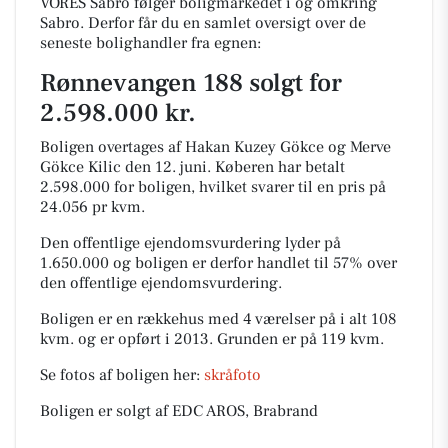
VORES Sabro følger boligmarkedet i og omkring
Sabro. Derfor får du en samlet oversigt over de
seneste bolighandler fra egnen:
Rønnevangen 188 solgt for
2.598.000 kr.
Boligen overtages af Hakan Kuzey Gökce og Merve
Gökce Kilic den 12. juni.
Køberen har betalt
2.598.000 for boligen, hvilket svarer til en pris på
24.056 pr kvm.
Den offentlige ejendomsvurdering lyder på
1.650.000 og boligen er derfor handlet til 57% over
den offentlige ejendomsvurdering.
Boligen er en rækkehus med 4 værelser på i alt 108
kvm. og er opført i 2013.
Grunden er på 119 kvm.
Se fotos af boligen her:
skråfoto
Boligen er solgt af EDC AROS, Brabrand