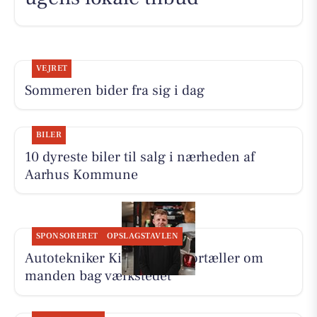
VEJRET
Sommeren bider fra sig i dag
BILER
10 dyreste biler til salg i nærheden af
Aarhus Kommune
SPONSORERET
OPSLAGSTAVLEN
Autotekniker Kim Skytthe fortæller om
manden bag værkstedet