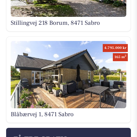
Stillingvej 218 Borum, 8471 Sabro
4.795.000 kr
2
165 m
Blåbærvej 1, 8471 Sabro