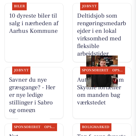
BILER
JOBNYT
10 dyreste biler til
Deltidsjob som
salg i nærheden af
rengøringsmedarb
Aarhus Kommune
ejder i en lokal
virksomhed med
fleksible
arbejdstider
JOBNYT
SPONSORERET
OPSLAGSTAVLEN
Savner du nye
Autotekniker Kim
græsgange? - Her
Skytthe fortæller
er nye ledige
om manden bag
stillinger i Sabro
værkstedet
og omegn
SPONSORERET
OPSLAGSTAVLEN
BOLIGMARKED