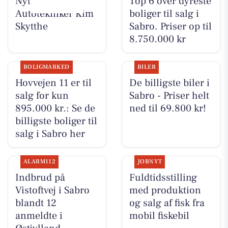
Nyt fra
Top 6 over dyreste
Autotekniker Kim
boliger til salg i
Skytthe
Sabro. Priser op til
8.750.000 kr
BOLIGMARKED
BILER
Hovvejen 11 er til
De billigste biler i
salg for kun
Sabro - Priser helt
895.000 kr.: Se de
ned til 69.800 kr!
billigste boliger til
salg i Sabro her
ALARM112
JOBNYT
Indbrud på
Fuldtidsstilling
Vistoftvej i Sabro
med produktion
blandt 12
og salg af fisk fra
anmeldte i
mobil fiskebil