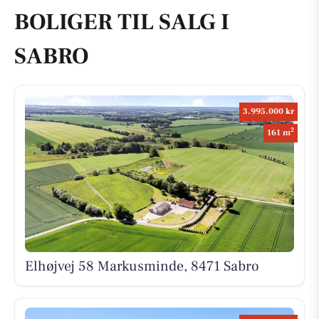
BOLIGER TIL SALG I
SABRO
3.995.000 kr
2
161 m
Elhøjvej 58 Markusminde, 8471 Sabro