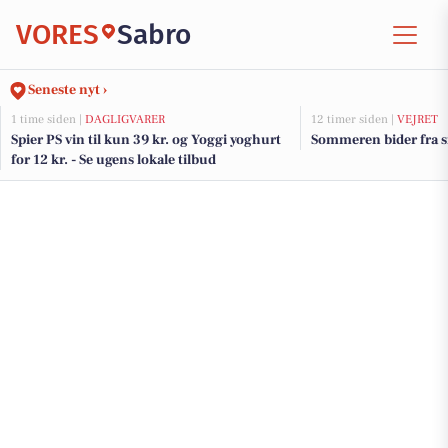
VORES
Sabro
Seneste nyt ›
1 time siden |
DAGLIGVARER
12 timer siden |
VEJRET
Spier PS vin til kun 39 kr. og Yoggi yoghurt
Sommeren bider fra si
for 12 kr. - Se ugens lokale tilbud