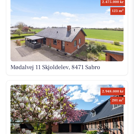
2.475.000 kr
2
123 m
Mødalvej 11 Skjoldelev, 8471 Sabro
2.948.000 kr
2
201 m