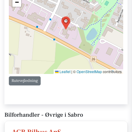
−
Leaflet
|
©
OpenStreetMap
contributors
Rutevejledning
Bilforhandler - Øvrige i Sabro