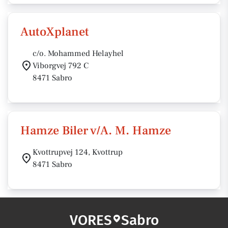
AutoXplanet
c/o. Mohammed Helayhel
Viborgvej 792 C
8471 Sabro
Hamze Biler v/A. M. Hamze
Kvottrupvej 124, Kvottrup
8471 Sabro
VORES
Sabro