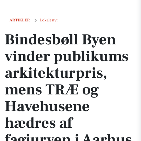
Bindesbøll Byen vinder publikums arkitekturpris, mens TRÆ og Have
ARTIKLER
Lokalt nyt
Bindesbøll Byen
vinder publikums
arkitekturpris,
mens TRÆ og
Havehusene
hædres af
fagjuryen i Aarhus