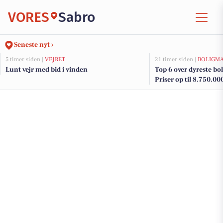
VORES
Sabro
Seneste nyt ›
5 timer siden |
VEJRET
21 timer siden |
BOLIGM
Lunt vejr med bid i vinden
Top 6 over dyreste boli
Priser op til 8.750.00