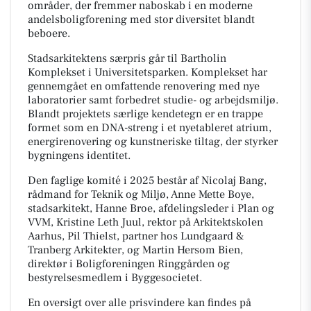
områder, der fremmer naboskab i en moderne
andelsboligforening med stor diversitet blandt
beboere.
Stadsarkitektens særpris går til Bartholin
Komplekset i Universitetsparken. Komplekset har
gennemgået en omfattende renovering med nye
laboratorier samt forbedret studie- og arbejdsmiljø.
Blandt projektets særlige kendetegn er en trappe
formet som en DNA-streng i et nyetableret atrium,
energirenovering og kunstneriske tiltag, der styrker
bygningens identitet.
Den faglige komité i 2025 består af Nicolaj Bang,
rådmand for Teknik og Miljø, Anne Mette Boye,
stadsarkitekt, Hanne Broe, afdelingsleder i Plan og
VVM, Kristine Leth Juul, rektor på Arkitektskolen
Aarhus, Pil Thielst, partner hos Lundgaard &
Tranberg Arkitekter, og Martin Hersom Bien,
direktør i Boligforeningen Ringgården og
bestyrelsesmedlem i Byggesocietet.
En oversigt over alle prisvindere kan findes på