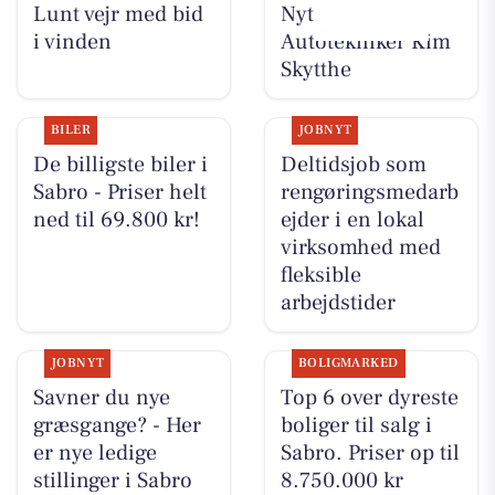
Lunt vejr med bid
Nyt fra
i vinden
Autotekniker Kim
Skytthe
BILER
JOBNYT
De billigste biler i
Deltidsjob som
Sabro - Priser helt
rengøringsmedarb
ned til 69.800 kr!
ejder i en lokal
virksomhed med
fleksible
arbejdstider
JOBNYT
BOLIGMARKED
Savner du nye
Top 6 over dyreste
græsgange? - Her
boliger til salg i
er nye ledige
Sabro. Priser op til
stillinger i Sabro
8.750.000 kr