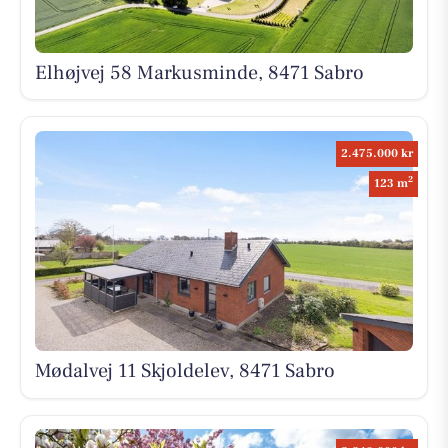
Elhøjvej 58 Markusminde, 8471 Sabro
2.475.000 kr
2
123 m
Mødalvej 11 Skjoldelev, 8471 Sabro