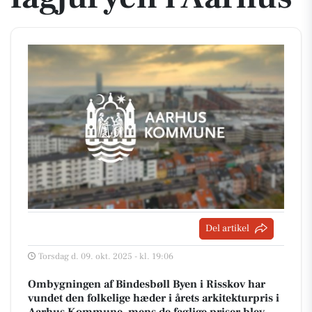
Del artikel
Torsdag d. 09. okt. 2025 - kl. 19:06
Ombygningen af Bindesbøll Byen i Risskov har
vundet den folkelige hæder i årets arkitekturpris i
Aarhus Kommune, mens de faglige priser blev