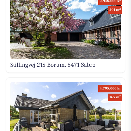
2.948.000 kr
2
201 m
Stillingvej 218 Borum, 8471 Sabro
4.795.000 kr
2
165 m