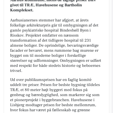
givet til TRÆ, Havehusene og Bartholin
Komplekset.
Aarhusianernes stemmer har afgjort, at årets
folkelige arkitekturpris går til ombygningen af det
gamle psykiatriske hospital Bindesbøll Byen i
Risskov. Projektet omfatter en nænsom
transformation af det tidligere hospital til 231
almene boliger. De oprindelige, bevaringsværdige
facader er bevaret, mens rummene bag murene er
bygget om til moderne boliger i forskellige
størrelser og udformninger. Ombygningen er udført
med respekt for både stedets historie og beboernes
trivsel.
Ud over publikumsprisen har en faglig komité
uddelt tre priser. Prisen for bedste bygning tildeles
TRÆ, et 80 meter højt byggeri med fokus på
genbrug og bæredygtighed, som markerer sig som
et pionerprojekt i byggebranchen. Havehusene i
Lisbjerg modtager prisen for bedste mellemrum,
hvor fokus har været på fællesskab og grønne