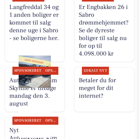
Langfreddal 34 og
Er Engbakken 26 i
1 anden boliger er
Sabro
kommet til salg
drømmehjemmet?
denne uge i Sabro
Se de dyreste
- se boligerne her.
boliger til salg nu
for op til
4.098.000 kr
SPONSORERET
OPSLAGSTAVLEN
LOKALT NYT
Autotekniker Kim
Betaler du for
Skytthe er tilbage
meget for dit
mandag den 3.
internet?
august
SPONSORERET
OPSLAGSTAVLEN
Nyt fra
Autotekniker Kim