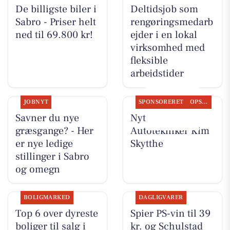
De billigste biler i
Deltidsjob som
Sabro - Priser helt
rengøringsmedarb
ned til 69.800 kr!
ejder i en lokal
virksomhed med
fleksible
arbejdstider
JOBNYT
SPONSORERET
OPSLAGSTAVLEN
Savner du nye
Nyt fra
græsgange? - Her
Autotekniker Kim
er nye ledige
Skytthe
stillinger i Sabro
og omegn
BOLIGMARKED
DAGLIGVARER
Top 6 over dyreste
Spier PS-vin til 39
boliger til salg i
kr. og Schulstad