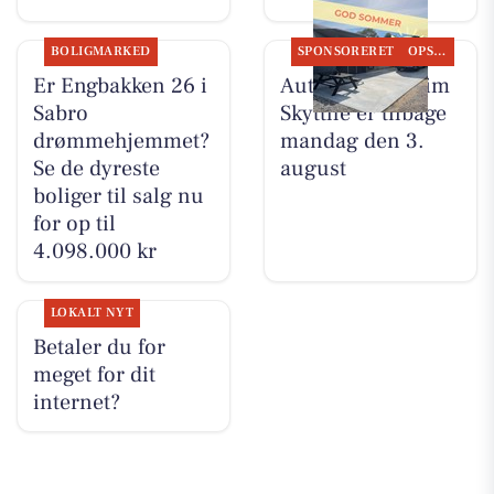
BOLIGMARKED
SPONSORERET
OPSLAGSTAVLEN
Er Engbakken 26 i
Autotekniker Kim
Sabro
Skytthe er tilbage
drømmehjemmet?
mandag den 3.
Se de dyreste
august
boliger til salg nu
for op til
4.098.000 kr
LOKALT NYT
Betaler du for
meget for dit
internet?