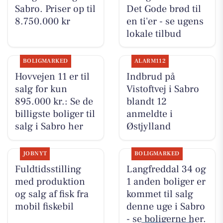
Sabro. Priser op til
Det Gode brød til
8.750.000 kr
en ti'er - se ugens
lokale tilbud
BOLIGMARKED
ALARM112
Hovvejen 11 er til
Indbrud på
salg for kun
Vistoftvej i Sabro
895.000 kr.: Se de
blandt 12
billigste boliger til
anmeldte i
salg i Sabro her
Østjylland
JOBNYT
BOLIGMARKED
Fuldtidsstilling
Langfreddal 34 og
med produktion
1 anden boliger er
og salg af fisk fra
kommet til salg
mobil fiskebil
denne uge i Sabro
- se boligerne her.