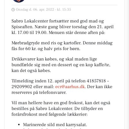
Onsdag d. 06. apr. 2022 - kl. 15:35
Sabro Lokalcenter fortsætter med god mad og
Spiseaften. Næste gang bliver torsdag den 21. april
kl. 17.00 til 19.00. Menuen står denne aften på:
Mørbradgryde med ris og kartofler. Denne middag
fås for 60 kr. og halv pris for børn.
Drikkevarer kan købes, og skal maden lige
bundfælde sig med en dessert og en kop kaffe/te,
kan det også købes.
Tilmelding inden 12. april på telefon 41857818 –
29209902 eller mail:
ecr@aarhus.dk
. Der kan ikke
reserveres på telefonsvarer.
Vil man hellere have en god frokost, kan det også
bestilles på Sabro Lokalcenter.
De tilbyder en
forårsfrokost med følgende lækkerier:
Marinerede sild med karrysalat.