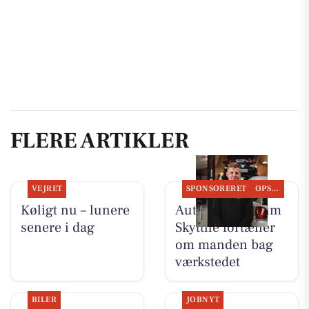
FLERE ARTIKLER
VEJRET
SPONSORERET
OPSLAGSTAVLEN
Køligt nu – lunere
Autotekniker Kim
senere i dag
Skytthe fortæller
om manden bag
værkstedet
BILER
JOBNYT