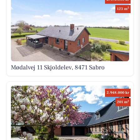
2
123 m
Mødalvej 11 Skjoldelev, 8471 Sabro
2.948.000 kr
2
201 m