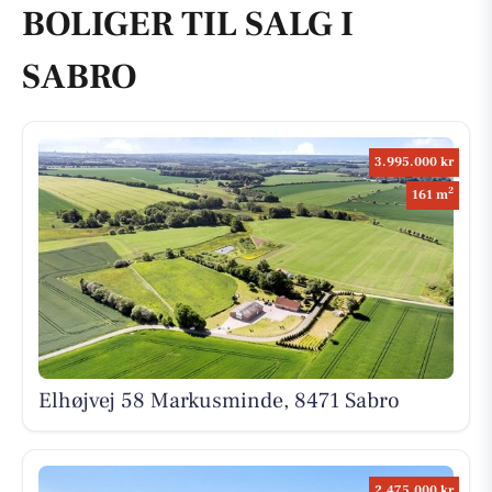
BOLIGER TIL SALG I
SABRO
3.995.000 kr
2
161 m
Elhøjvej 58 Markusminde, 8471 Sabro
2.475.000 kr