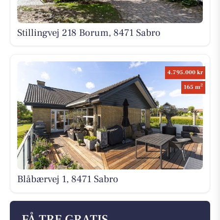
Stillingvej 218 Borum, 8471 Sabro
4.795.000 kr
2
165 m
Blåbærvej 1, 8471 Sabro
FÅ TRE GRATIS