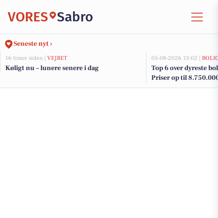
VORES
Sabro
Seneste nyt ›
16 timer siden |
VEJRET
05-08-2026 13:02 |
BOLI
Køligt nu – lunere senere i dag
Top 6 over dyreste boli
Priser op til 8.750.00