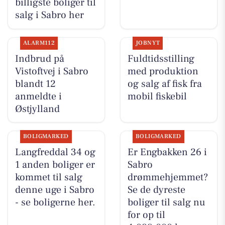
billigste boliger til
salg i Sabro her
ALARM112
JOBNYT
Indbrud på
Fuldtidsstilling
Vistoftvej i Sabro
med produktion
blandt 12
og salg af fisk fra
anmeldte i
mobil fiskebil
Østjylland
BOLIGMARKED
BOLIGMARKED
Langfreddal 34 og
Er Engbakken 26 i
1 anden boliger er
Sabro
kommet til salg
drømmehjemmet?
denne uge i Sabro
Se de dyreste
- se boligerne her.
boliger til salg nu
for op til