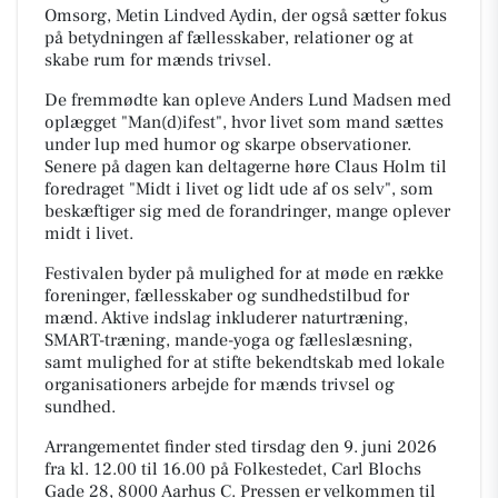
Omsorg, Metin Lindved Aydin, der også sætter fokus
på betydningen af fællesskaber, relationer og at
skabe rum for mænds trivsel.
De fremmødte kan opleve Anders Lund Madsen med
oplægget "Man(d)ifest", hvor livet som mand sættes
under lup med humor og skarpe observationer.
Senere på dagen kan deltagerne høre Claus Holm til
foredraget "Midt i livet og lidt ude af os selv", som
beskæftiger sig med de forandringer, mange oplever
midt i livet.
Festivalen byder på mulighed for at møde en række
foreninger, fællesskaber og sundhedstilbud for
mænd. Aktive indslag inkluderer naturtræning,
SMART-træning, mande-yoga og fælleslæsning,
samt mulighed for at stifte bekendtskab med lokale
organisationers arbejde for mænds trivsel og
sundhed.
Arrangementet finder sted tirsdag den 9. juni 2026
fra kl. 12.00 til 16.00 på Folkestedet, Carl Blochs
Gade 28, 8000 Aarhus C. Pressen er velkommen til