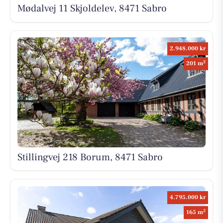
Mødalvej 11 Skjoldelev, 8471 Sabro
2.948.000 kr
2
201 m
Stillingvej 218 Borum, 8471 Sabro
4.795.000 kr
2
165 m