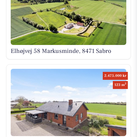
Elhøjvej 58 Markusminde, 8471 Sabro
2.475.000 kr
2
123 m