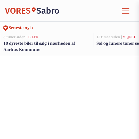
VORES
Sabro
Seneste nyt ›
6 timer siden |
BILER
15 timer siden |
VEJRET
10 dyreste biler til salg i nærheden af
Sol og lunere toner se
Aarhus Kommune