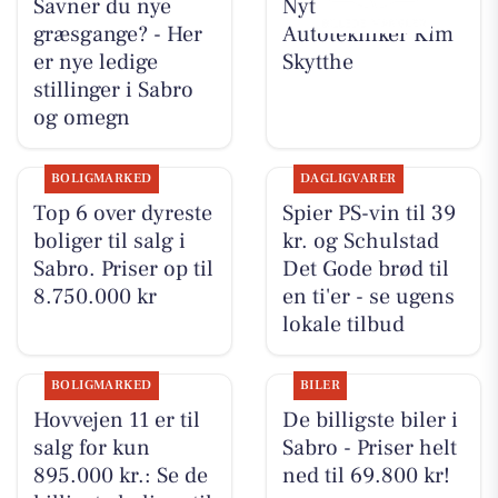
Savner du nye
Nyt fra
græsgange? - Her
Autotekniker Kim
er nye ledige
Skytthe
stillinger i Sabro
og omegn
BOLIGMARKED
DAGLIGVARER
Top 6 over dyreste
Spier PS-vin til 39
boliger til salg i
kr. og Schulstad
Sabro. Priser op til
Det Gode brød til
8.750.000 kr
en ti'er - se ugens
lokale tilbud
BOLIGMARKED
BILER
Hovvejen 11 er til
De billigste biler i
salg for kun
Sabro - Priser helt
895.000 kr.: Se de
ned til 69.800 kr!