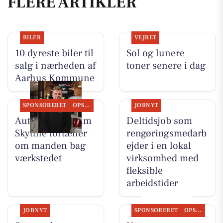
FLERE ARTIKLER
BILER
VEJRET
10 dyreste biler til
Sol og lunere
salg i nærheden af
toner senere i dag
Aarhus Kommune
SPONSORERET
OPSLAGSTAVLEN
JOBNYT
Autotekniker Kim
Deltidsjob som
Skytthe fortæller
rengøringsmedarb
om manden bag
ejder i en lokal
værkstedet
virksomhed med
fleksible
arbejdstider
JOBNYT
SPONSORERET
OPSLAGSTAVLEN