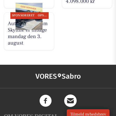
4.098.000 kr
SPONSORERET
OPSLAGSTAVLEN
Autotekniker Kim
Skytthe er tilbage
mandag den 3.
august
VORES
Sabro
Tilmeld nyhedsbrev