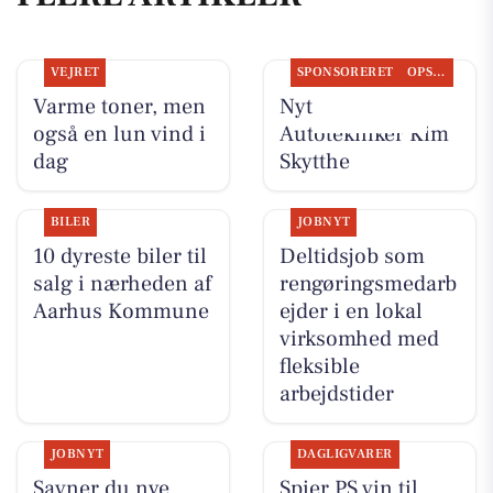
VEJRET
SPONSORERET
OPSLAGSTAVLEN
Varme toner, men
Nyt fra
også en lun vind i
Autotekniker Kim
dag
Skytthe
BILER
JOBNYT
10 dyreste biler til
Deltidsjob som
salg i nærheden af
rengøringsmedarb
Aarhus Kommune
ejder i en lokal
virksomhed med
fleksible
arbejdstider
JOBNYT
DAGLIGVARER
Savner du nye
Spier PS vin til