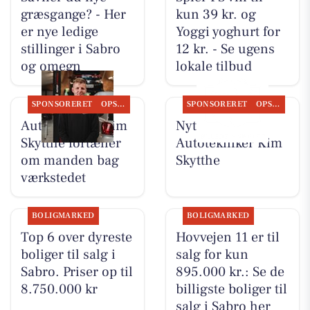
græsgange? - Her
kun 39 kr. og
er nye ledige
Yoggi yoghurt for
stillinger i Sabro
12 kr. - Se ugens
og omegn
lokale tilbud
SPONSORERET
OPSLAGSTAVLEN
SPONSORERET
OPSLAGSTAVLEN
Autotekniker Kim
Nyt fra
Skytthe fortæller
Autotekniker Kim
om manden bag
Skytthe
værkstedet
BOLIGMARKED
BOLIGMARKED
Top 6 over dyreste
Hovvejen 11 er til
boliger til salg i
salg for kun
Sabro. Priser op til
895.000 kr.: Se de
8.750.000 kr
billigste boliger til
salg i Sabro her