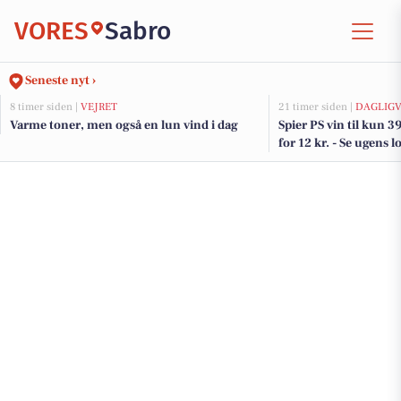
VORES
Sabro
Seneste nyt ›
8 timer siden |
VEJRET
21 timer siden |
DAGLIGV
Varme toner, men også en lun vind i dag
Spier PS vin til kun 3
for 12 kr. - Se ugens l