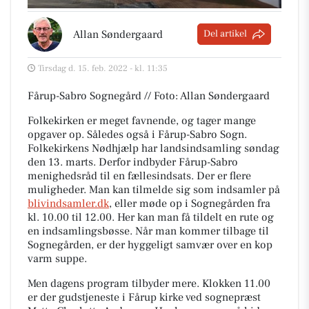
Allan Søndergaard
Del artikel
Tirsdag d. 15. feb. 2022 - kl. 11:35
Fårup-Sabro Sognegård // Foto: Allan Søndergaard
Folkekirken er meget favnende, og tager mange
opgaver op. Således også i Fårup-Sabro Sogn.
Folkekirkens Nødhjælp har landsindsamling søndag
den 13. marts. Derfor indbyder Fårup-Sabro
menighedsråd til en fællesindsats. Der er flere
muligheder. Man kan tilmelde sig som indsamler på
blivindsamler.dk
, eller møde op i Sognegården fra
kl. 10.00 til 12.00. Her kan man få tildelt en rute og
en indsamlingsbøsse. Når man kommer tilbage til
Sognegården, er der hyggeligt samvær over en kop
varm suppe.
Men dagens program tilbyder mere. Klokken 11.00
er der gudstjeneste i Fårup kirke ved sognepræst