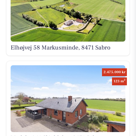
Elhøjvej 58 Markusminde, 8471 Sabro
2.475.000 kr
2
123 m