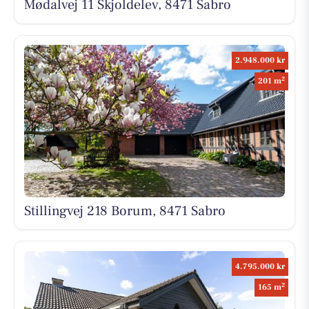
Mødalvej 11 Skjoldelev, 8471 Sabro
2.948.000 kr
2
201 m
Stillingvej 218 Borum, 8471 Sabro
4.795.000 kr
2
165 m