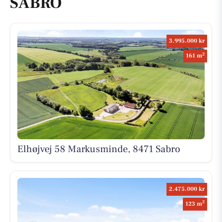
SABRO
3.995.000 kr
2
161 m
Elhøjvej 58 Markusminde, 8471 Sabro
2.475.000 kr
2
123 m