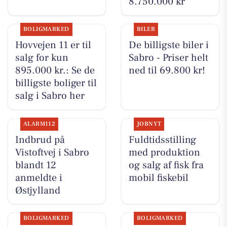
8.750.000 kr
BOLIGMARKED
BILER
Hovvejen 11 er til
De billigste biler i
salg for kun
Sabro - Priser helt
895.000 kr.: Se de
ned til 69.800 kr!
billigste boliger til
salg i Sabro her
ALARM112
JOBNYT
Indbrud på
Fuldtidsstilling
Vistoftvej i Sabro
med produktion
blandt 12
og salg af fisk fra
anmeldte i
mobil fiskebil
Østjylland
BOLIGMARKED
BOLIGMARKED