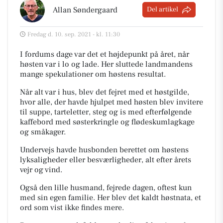
Allan Søndergaard
Del artikel
Fredag d. 10. sep. 2021 - kl. 11:30
I fordums dage var det et højdepunkt på året, når
høsten var i lo og lade.
Her sluttede landmandens
mange spekulationer om høstens resultat.
Når alt var i hus, blev det fejret med et høstgilde,
hvor alle, der havde hjulpet med høsten blev invitere
til suppe, tarteletter, steg og is med efterfølgende
kaffebord med søsterkringle og flødeskumlagkage
og småkager.
Undervejs havde husbonden berettet om høstens
lyksaligheder eller besværligheder, alt efter årets
vejr og vind.
Også den lille husmand, fejrede dagen, oftest kun
med sin egen familie. Her blev det kaldt høstnata, et
ord som vist ikke findes mere.