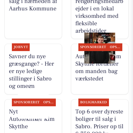
salg i nærheden af
rengøringsmedarb
Aarhus Kommune
ejder i en lokal
virksomhed med
fleksible
arbejdstider
JOBNYT
SPONSORERET
OPSLAGSTAVLEN
Savner du nye
Autotekniker Kim
græsgange? - Her
Skytthe fortæller
er nye ledige
om manden bag
stillinger i Sabro
værkstedet
og omegn
SPONSORERET
OPSLAGSTAVLEN
BOLIGMARKED
Nyt fra
Top 6 over dyreste
Autotekniker Kim
boliger til salg i
Skytthe
Sabro. Priser op til