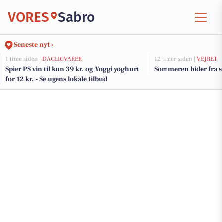
VORES
Sabro
Seneste nyt ›
1 time siden |
DAGLIGVARER
12 timer siden |
VEJRET
Spier PS vin til kun 39 kr. og Yoggi yoghurt
Sommeren bider fra si
for 12 kr. - Se ugens lokale tilbud