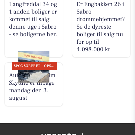
Langfreddal 34 og
Er Engbakken 26 i
1 anden boliger er
Sabro
kommet til salg
drømmehjemmet?
denne uge i Sabro
Se de dyreste
- se boligerne her.
boliger til salg nu
for op til
4.098.000 kr
SPONSORERET
OPSLAGSTAVLEN
Autotekniker Kim
Skytthe er tilbage
mandag den 3.
august