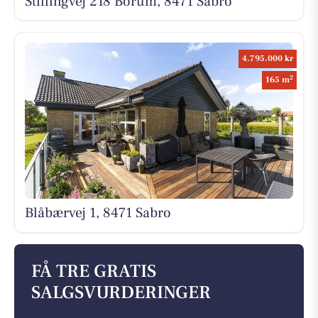
Stillingvej 218 Borum, 8471 Sabro
4.795.000 kr
2
165 m
Blåbærvej 1, 8471 Sabro
FÅ TRE GRATIS
SALGSVURDERINGER