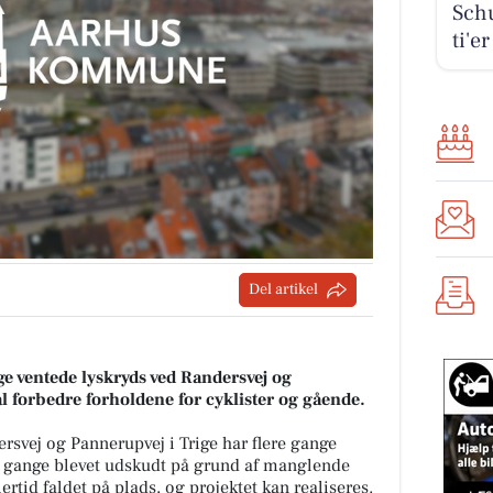
Schu
ti'e
Del artikel
ge ventede lyskryds ved Randersvej og
al forbedre forholdene for cyklister og gående.
rsvej og Pannerupvej i Trige har flere gange
e gange blevet udskudt på grund af manglende
ertid faldet på plads, og projektet kan realiseres.