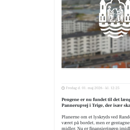
Fredag d. 01. maj 2026 - kl. 12:25
Pengene er nu fundet til det læn
Pannerupvej i Trige, der især sk
Planerne om et lyskryds ved Rande
været på bordet, men er gentagn
midler. Nu er finansieringen imidl