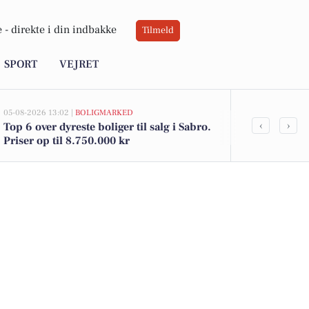
 -
direkte i din indbakke
Tilmeld
SPORT
VEJRET
05-08-2026 13:02 |
BOLIGMARKED
02-08-2026 16:04
‹
›
Top 6 over dyreste boliger til salg i Sabro.
Spier PS-vin 
Priser op til 8.750.000 kr
Gode brød til
tilbud