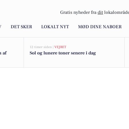
Gratis nyheder fra
dit
lokalområde
V
DET SKER
LOKALT NYT
MØD DINE NABOER
12 timer siden |
VEJRET
n af
Sol og lunere toner senere i dag