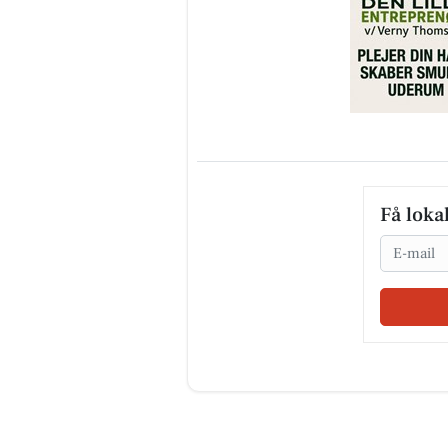
Få loka
Email