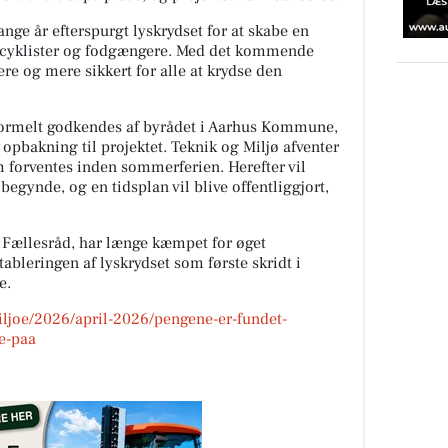
nge år efterspurgt lyskrydset for at skabe en
r cyklister og fodgængere. Med det kommende
tere og mere sikkert for alle at krydse den
 formelt godkendes af byrådet i Aarhus Kommune,
opbakning til projektet. Teknik og Miljø afventer
 forventes inden sommerferien. Herefter vil
egynde, og en tidsplan vil blive offentliggjort,
d Fællesråd, har længe kæmpet for øget
tableringen af lyskrydset som første skridt i
e.
miljoe/2026/april-2026/pengene-er-fundet-
re-paa