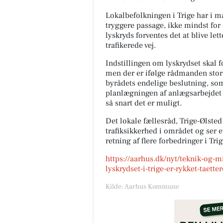
Lokalbefolkningen i Trige har i ma
tryggere passage, ikke mindst fo
lyskryds forventes det at blive let
trafikerede vej.
Indstillingen om lyskrydset skal
men der er ifølge rådmanden stor 
byrådets endelige beslutning, som
planlægningen af anlægsarbejdet b
så snart det er muligt.
Det lokale fællesråd, Trige-Ølste
trafiksikkerhed i området og ser e
retning af flere forbedringer i Trig
https://aarhus.dk/nyt/teknik-og-
lyskrydset-i-trige-er-rykket-taette
Kilde: Aarhus Kommune