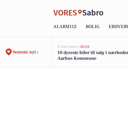
VORES
Sabro
ALARM112
BOLIG
ERHVER
3 timer siden |
BILER
Seneste nyt ›
10 dyreste biler til salg i nærhede
Aarhus Kommune