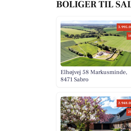
BOLIGER TIL SA
3.995.0
1
Elhøjvej 58 Markusminde,
8471 Sabro
2.948.0
2