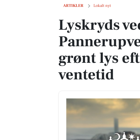
Lyskryds ved Randersvej og Pannerupvej 
ARTIKLER
Lokalt nyt
Lyskryds ve
Pannerupvej
grønt lys e
ventetid