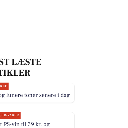
ST LÆSTE
TIKLER
JRET
og lunere toner senere i dag
GLIGVARER
r PS-vin til 39 kr. og