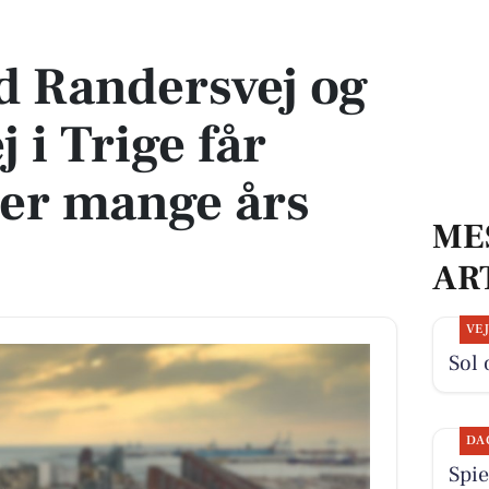
i Trige får grønt lys efter mange års ventetid
d Randersvej og
 i Trige får
fter mange års
ME
AR
VE
Sol 
DA
Spie