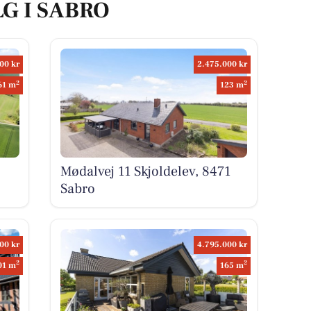
LG I SABRO
00 kr
2.475.000 kr
2
2
61 m
123 m
Mødalvej 11 Skjoldelev, 8471
Sabro
00 kr
4.795.000 kr
2
2
01 m
165 m