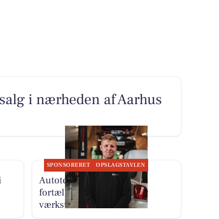
l salg i nærheden af Aarhus
SPONSORERET
OPSLAGSTAVLEN
i
Autotekniker Kim Skytthe
fortæller om manden bag
værkstedet