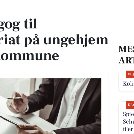
 ungehjem i Favrskov kommune
og til
riat på ungehjem
ME
 kommune
AR
VE
Køli
DA
Spie
Schu
ti'e