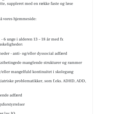
te, suppleret med en række faste og løse
å vores hjemmeside:
 6 unge i alderen 13 – 18 år med fx
nskeligheder:
der - anti- og/eller dyssocial adfærd
tbetingede manglende strukturer og rammer
ller mangelfuld kontinuitet i skolegang
atriske problematikker, som f.eks. ADHD, ADD,
rende adfærd
sforstyrrelser
r lav IQ