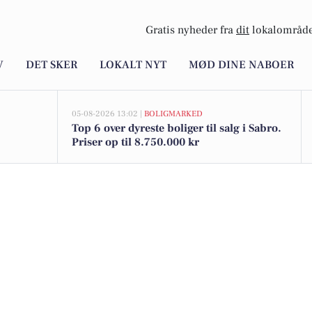
Gratis nyheder fra
dit
lokalområde
V
DET SKER
LOKALT NYT
MØD DINE NABOER
05-08-2026 13:02 |
BOLIGMARKED
Top 6 over dyreste boliger til salg i Sabro.
Priser op til 8.750.000 kr