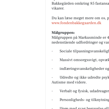
Bakkegården omkring 85 fastansat
vikarer.
Du kan læse meget mere om os, p
www.fondenbakkegaarden.dk
Målgruppen:
Målgruppen på Markusminde er 4 -
nedenstående udfordringer og va
· Sociale tilpasningsvanskelighe
· Massivt omsorgssvigt, opvæks
· indlæringsvanskeligheder og/e
· Udredte og ikke udredte psyki
Autisme med videre.
· Verbalt og fysisk, udadreage
· Personligheds- og tilknytning
· Unge med svag begavelse elle