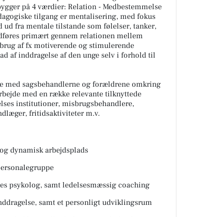
bygger på 4 værdier: Relation - Medbestemmelse
dagogiske tilgang er mentalisering, med fokus
 ud fra mentale tilstande som følelser, tanker,
udføres primært gennem relationen mellem
brug af fx motiverende og stimulerende
d af inddragelse af den unge selv i forhold til
jde med sagsbehandlerne og forældrene omkring
rbejde med en række relevante tilknyttede
lses institutioner, misbrugsbehandlere,
dlæger, fritidsaktiviteter m.v.
 og dynamisk arbejdsplads
ersonalegruppe
s psykolog, samt ledelsesmæssig coaching
ddragelse, samt et personligt udviklingsrum