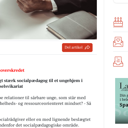
Del artikel
 overskredet
t stærk socialpædagog til et ungehjem i
elsvikariat
e relationer til sårbare unge, som står med
helheds- og ressourceorienteret mindset? - Så
cialrådgiver eller en med lignende beslægtet
indenfor det socialpædagogiske område.