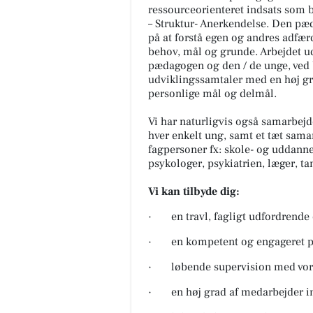
ressourceorienteret indsats som 
– Struktur- Anerkendelse. Den pæ
på at forstå egen og andres adfærd
behov, mål og grunde. Arbejdet 
pædagogen og den / de unge, ved 
udviklingssamtaler med en høj gra
personlige mål og delmål.
Vi har naturligvis også samarbe
hver enkelt ung, samt et tæt sama
fagpersoner fx: skole- og uddanne
psykologer, psykiatrien, læger, tan
Vi kan tilbyde dig:
· en travl, fagligt udfordrende
· en kompetent og engageret p
· løbende supervision med vore
· en høj grad af medarbejder in