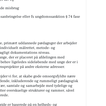
nde misbrug
nbringelse eller fx ungdomssanktion § 74 fase
atte, primært uddannede pædagoger der arbejder
ndividuelt målrettet, metode- og
fagligt dokumentations niveau.
 unge, der er placeret på afdelingen med
 behov ligeledes sideløbende med unge der er i
rnsprojekter på andre eksterne adresser.
jder vi for, at skabe gode omsorgsfyldte nære
kendende, inkluderende og rummeligt pædagogisk
mvær, samtale og samarbejde med tydelige og
er overskuelige strukturer og rammer, såvel
erede.
ejde er baserede på en helheds- og