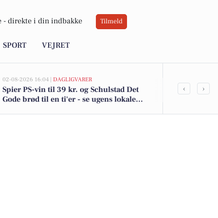
 -
direkte i din indbakke
Tilmeld
SPORT
VEJRET
02-08-2026 16:04 |
DAGLIGVARER
02-08-2026 10:01
‹
›
Spier PS-vin til 39 kr. og Schulstad Det
Hovvejen 11 e
Gode brød til en ti'er - se ugens lokale
Se de billigst
tilbud