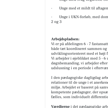
· Unge med et mildt til aftage
· Unge i UKN-forløb, med domsa
2 og 3
Arbejdspladsen:
Vi er på afdelingen 6 - 7 fastans
både tæt koordineret sammen og i
udviklingsorienteret med et højt 
Vi arbejder i øjeblikket med 5 - 6
døgnbemanding, vi arbejder efter
udslusning i en periode i eftervæ
I den pædagogiske dagligdag arbe
relationer til de unge i et aner
miljø. Arbejdet er baseret på sa
kompetente pædagoger, der opsætt
fælles, som individuelt differenti
Værdierne
i det pædagogiske arb