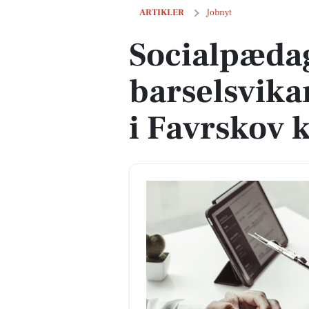
Socialpædagog til barselsvikariat på
ARTIKLER
Jobnyt
Socialpædag
barselsvika
i Favrskov