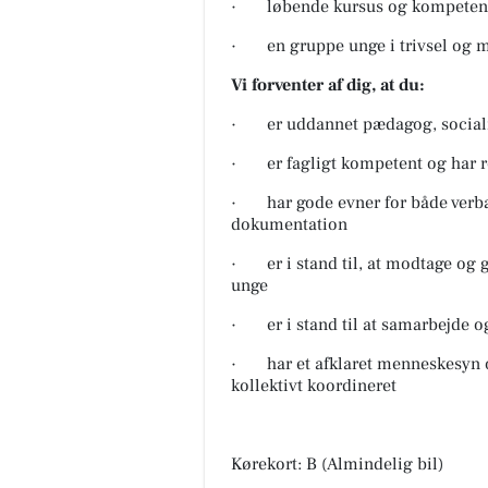
· løbende kursus og kompetence
· en gruppe unge i trivsel og mo
Vi forventer af dig, at du:
· er uddannet pædagog, socialrå
· er fagligt kompetent og har re
· har gode evner for både verbal
dokumentation
· er i stand til, at modtage og gi
unge
· er i stand til at samarbejde og 
· har et afklaret menneskesyn o
kollektivt koordineret
Kørekort: B (Almindelig bil)