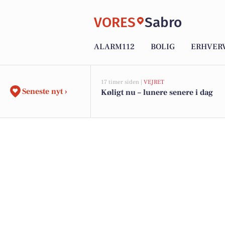
VORES
Sabro
ALARM112
BOLIG
ERHVER
17 timer siden |
VEJRET
Seneste nyt ›
Køligt nu – lunere senere i dag