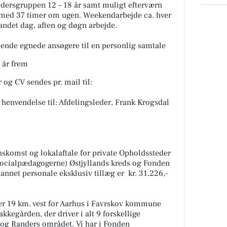
dersgruppen 12 – 18 år samt muligt efterværn
ling med 37 timer om ugen. Weekendarbejde ca. hver
andet dag, aften og døgn arbejde.
bende egnede ansøgere til en personlig samtale
 år frem
og CV sendes pr. mail til:
k henvendelse til: Afdelingsleder, Frank Krogsdal
nskomst og lokalaftale for private Opholdssteder
Socialpædagogerne) Østjyllands kreds og Fonden
nnet personale eksklusiv tillæg er kr. 31.226,-
r 19 km. vest for Aarhus i Favrskov kommune
kegården, der driver i alt 9 forskellige
 og Randers området. Vi har i Fonden