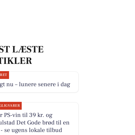
ST LÆSTE
TIKLER
JRET
gt nu – lunere senere i dag
GLIGVARER
r PS-vin til 39 kr. og
lstad Det Gode brød til en
r - se ugens lokale tilbud