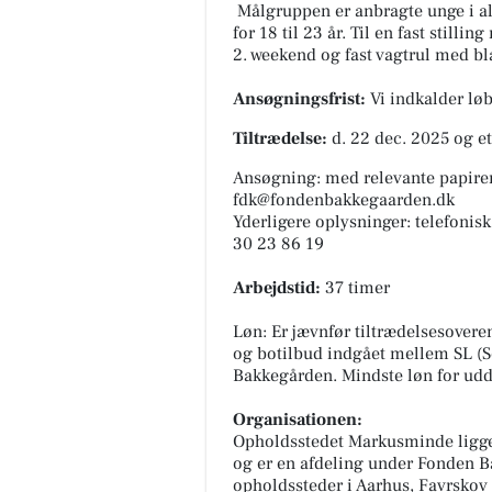
Målgruppen er anbragte unge i al
for 18 til 23 år. Til en fast stil
2. weekend og fast vagtrul med bl
Ansøgningsfrist:
Vi indkalder lø
Tiltrædelse:
d. 22 dec. 2025 og et
Ansøgning: med relevante papirer 
fdk@fondenbakkegaarden.dk
Yderligere oplysninger: telefonis
30 23 86 19
Arbejdstid:
37 timer
Løn: Er jævnfør tiltrædelsesovere
og botilbud indgået mellem SL (
Bakkegården. Mindste løn for udda
Organisationen:
Opholdsstedet Markusminde ligge
og er en afdeling under Fonden Bak
opholdssteder i Aarhus, Favrskov