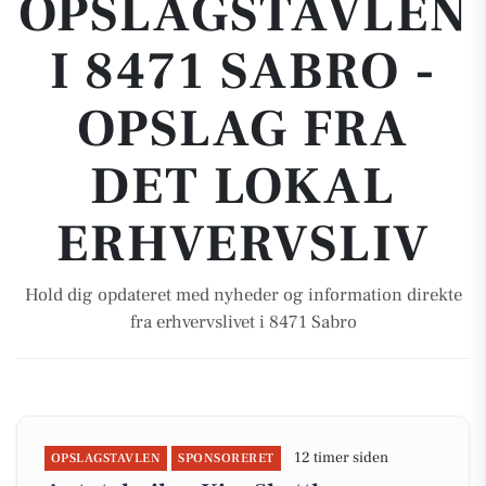
OPSLAGSTAVLEN
I 8471 SABRO -
OPSLAG FRA
DET LOKAL
ERHVERVSLIV
Hold dig opdateret med nyheder og information direkte
fra erhvervslivet i 8471 Sabro
12 timer siden
OPSLAGSTAVLEN
SPONSORERET