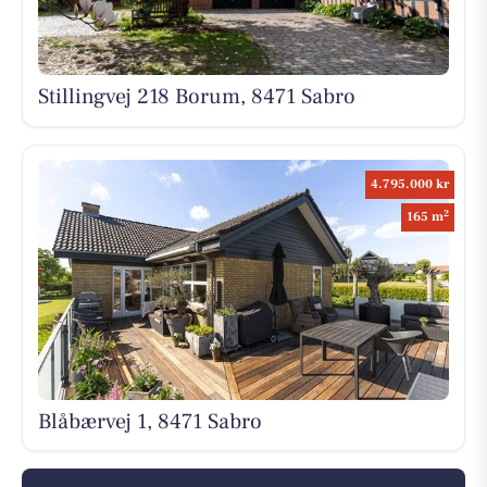
Stillingvej 218 Borum, 8471 Sabro
4.795.000 kr
2
165 m
Blåbærvej 1, 8471 Sabro