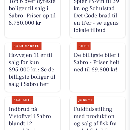
Top 6 over dyreste
Spier PS-vin til 39
boliger til salg i
kr. og Schulstad
Sabro. Priser op til
Det Gode brød til
8.750.000 kr
en ti'er - se ugens
lokale tilbud
BOLIGMARKED
BILER
Hovvejen 11 er til
De billigste biler i
salg for kun
Sabro - Priser helt
895.000 kr.: Se de
ned til 69.800 kr!
billigste boliger til
salg i Sabro her
ALARM112
JOBNYT
Indbrud på
Fuldtidsstilling
Vistoftvej i Sabro
med produktion
blandt 12
og salg af fisk fra