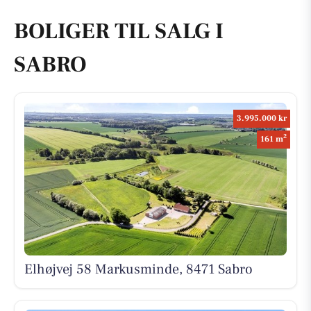
BOLIGER TIL SALG I
SABRO
3.995.000 kr
2
161 m
Elhøjvej 58 Markusminde, 8471 Sabro