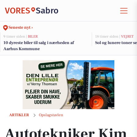
VORES
Sabro
Seneste nyt ›
9 timer siden |
BILER
18 timer siden |
VEJRET
10 dyreste biler til salg i nærheden af
Sol og lunere toner se
Aarhus Kommune
Autotekniker Kim Skytthe udfører komplet motorskift på Audi SQ5
ARTIKLER
Opslagstavlen
Autotekniker Kim