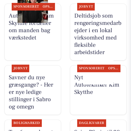
SPONSORERET
OPSLAGSTAVLEN
JOBNYT
Autotekniker Kim
Deltidsjob som
Skytthe fortæller
rengøringsmedarb
om manden bag
ejder i en lokal
værkstedet
virksomhed med
fleksible
arbejdstider
JOBNYT
SPONSORERET
OPSLAGSTAVLEN
Savner du nye
Nyt fra
græsgange? - Her
Autotekniker Kim
er nye ledige
Skytthe
stillinger i Sabro
og omegn
BOLIGMARKED
DAGLIGVARER