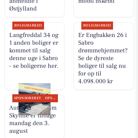
anmeldte i
mobil fiskebil
Østjylland
BOLIGMARKED
BOLIGMARKED
Langfreddal 34 og
Er Engbakken 26 i
1 anden boliger er
Sabro
kommet til salg
drømmehjemmet?
denne uge i Sabro
Se de dyreste
- se boligerne her.
boliger til salg nu
for op til
4.098.000 kr
SPONSORERET
OPSLAGSTAVLEN
Autotekniker Kim
Skytthe er tilbage
mandag den 3.
august