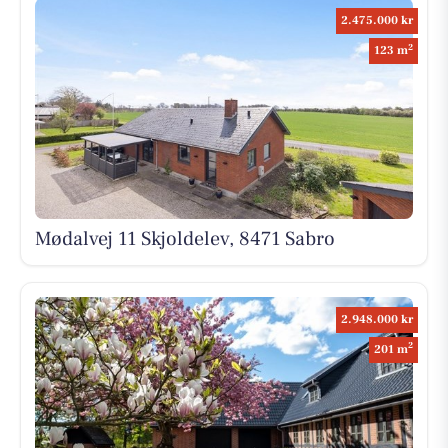
2.475.000 kr
2
123 m
Mødalvej 11 Skjoldelev, 8471 Sabro
2.948.000 kr
2
201 m