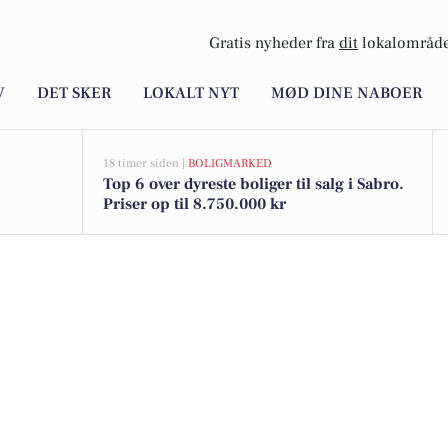
Gratis nyheder fra
dit
lokalområde
V
DET SKER
LOKALT NYT
MØD DINE NABOER
18 timer siden |
BOLIGMARKED
Top 6 over dyreste boliger til salg i Sabro.
Priser op til 8.750.000 kr