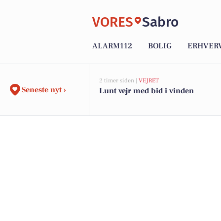
VORES
Sabro
ALARM112
BOLIG
ERHVER
2 timer siden |
VEJRET
Seneste nyt ›
Lunt vejr med bid i vinden