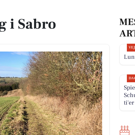
g i Sabro
ME
AR
VE
Lunt
DA
Spie
Schu
ti'e