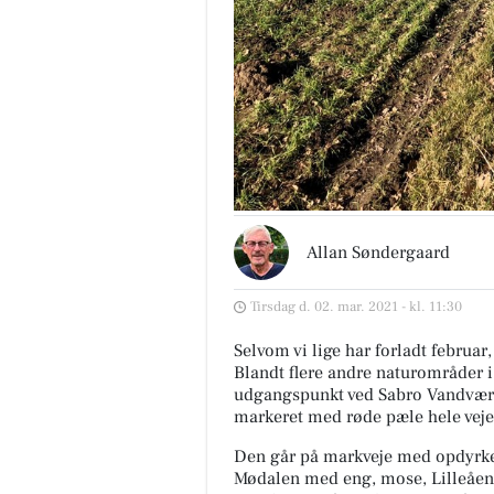
Allan Søndergaard
Tirsdag d. 02. mar. 2021 - kl. 11:30
Selvom vi lige har forladt februar
Blandt flere andre naturområder 
udgangspunkt ved Sabro Vandværk, 
markeret med røde pæle hele veje
Den går på markveje med opdyrke
Mødalen med eng, mose, Lilleåen og