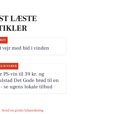
ST LÆSTE
TIKLER
JRET
 vejr med bid i vinden
GLIGVARER
r PS-vin til 39 kr. og
lstad Det Gode brød til en
r - se ugens lokale tilbud
Send en gratis lykønskning