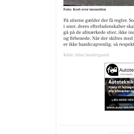
Foto: Kort over mosestien
På stierne gælder der få regler. S
i snor, deres efterladenskaber s
gå på de afmærkede stier, ikke i
og firbenede. Når der skiltes med 
er ikke handicapvenlig, så respekt
Kilde: Allan Søndergaard