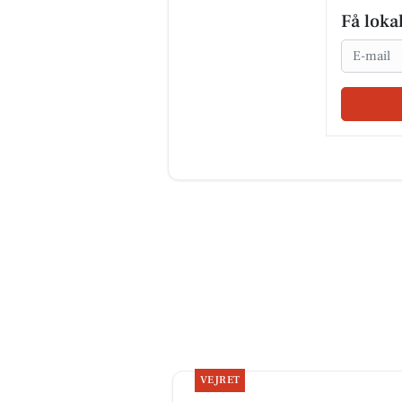
Få loka
Email
VEJRET