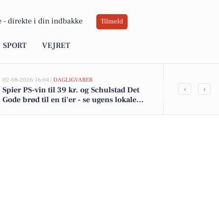
 -
direkte i din indbakke
Tilmeld
SPORT
VEJRET
02-08-2026 16:04 |
DAGLIGVARER
02-08-2026 10:01
‹
›
Spier PS-vin til 39 kr. og Schulstad Det
Hovvejen 11 e
Gode brød til en ti'er - se ugens lokale
Se de billigst
tilbud