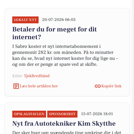
20-07-2026 06:03
LOKALT NYT
Betaler du for meget for dit
internet?
I Sabro koster et nyt internetabonnement i
gennemsnit 282 kr. om måneden. På to minutter
kan du se, hvad nyt internet koster for dig lige nu –
og om der er penge at spare ved at skifte.
Kilde:
TjekBredbånd
Læs hele artiklen her
Kopiér link
15-07-2026 18:01
OPSLAGSTAVLEN
SPONSORERET
Nyt fra Autotekniker Kim Skytthe
Der sker hver uge spændende ting omkring dig i det