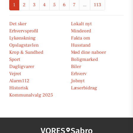
1
2
3
4
5
6
7
...
113
Det sker
Lokalt nyt
Erhvervsprofil
Mindeord
Lykønskning
Fakta om
Opslagstavlen
Husstand
Krop & Sundhed
Mød dine naboer
Sport
Boligmarked
Dagligvarer
Biler
Vejret
Erhverv
Alarm112
Jobnyt
Historisk
Læserbidrag
Kommunalvalg 2025
VORES
Sabro