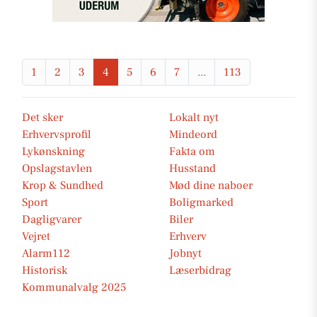
1
2
3
4
5
6
7
...
113
Det sker
Lokalt nyt
Erhvervsprofil
Mindeord
Lykønskning
Fakta om
Opslagstavlen
Husstand
Krop & Sundhed
Mød dine naboer
Sport
Boligmarked
Dagligvarer
Biler
Vejret
Erhverv
Alarm112
Jobnyt
Historisk
Læserbidrag
Kommunalvalg 2025