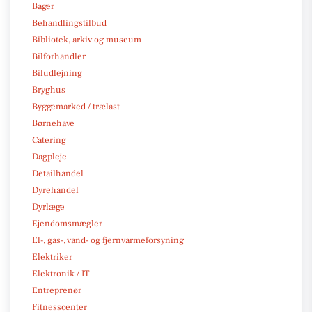
Bager
Behandlingstilbud
Bibliotek, arkiv og museum
Bilforhandler
Biludlejning
Bryghus
Byggemarked / trælast
Børnehave
Catering
Dagpleje
Detailhandel
Dyrehandel
Dyrlæge
Ejendomsmægler
El-, gas-, vand- og fjernvarmeforsyning
Elektriker
Elektronik / IT
Entreprenør
Fitnesscenter