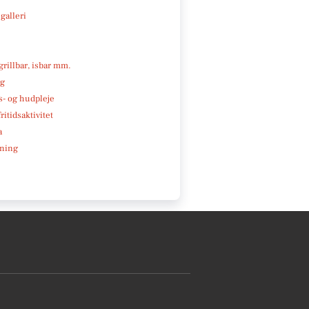
galleri
 grillbar, isbar mm.
ng
- og hudpleje
ritidsaktivitet
a
ning