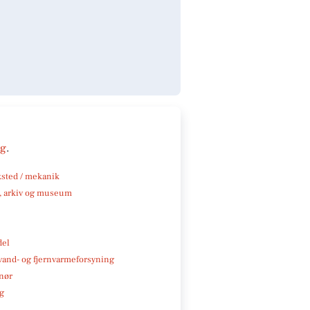
ng
.
sted / mekanik
k, arkiv og museum
del
, vand- og fjernvarmeforsyning
nør
ng