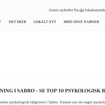
Gratis nyheder fra
dit
lokalområde
V
DET SKER
LOKALT NYT
MØD DINE NABOER
ING I SABRO - SE TOP 10 PSYKOLOGISK
bedste psykologisk rådgivere i Sabro. Uanset om du søger psykolo