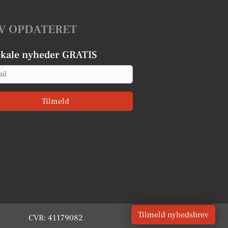
V OPDATERET
okale nyheder GRATIS
Tilmeld
Tilmeld nyhedsbrev
CVR: 41179082