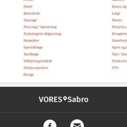
Hotel
Kunst og 
Køreskole
Læge
Massage
Murer
Piercing / Tatovering
Pizzeria,
Psykologisk rådgivning
Rengøri
Skrædder
Skønheds
Speciallæge
Sport og f
Tandlæge
Taxi / Tax
Udlejningselskab
Undervis
Vinduespudser
VVS
Øvrige
VORES
Sabro