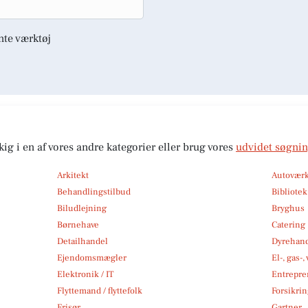
nte værktøj
kig i en af vores andre kategorier eller brug vores
udvidet søgni
Arkitekt
Autoværk
Behandlingstilbud
Bibliote
Biludlejning
Bryghus
Børnehave
Catering
Detailhandel
Dyrehan
Ejendomsmægler
El-, gas-
Elektronik / IT
Entrepre
Flyttemand / flyttefolk
Forsikri
Frisør
Gartner