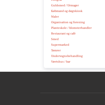
Guldsmed / Urmager
Købmand og døgnkiosk
Maler
Organisation og forening
Planteskole / blomsterhandler
Restaurant og café
Smed
Supermarked
Tømrer
Undervognsbehandling
Værtshus / bar