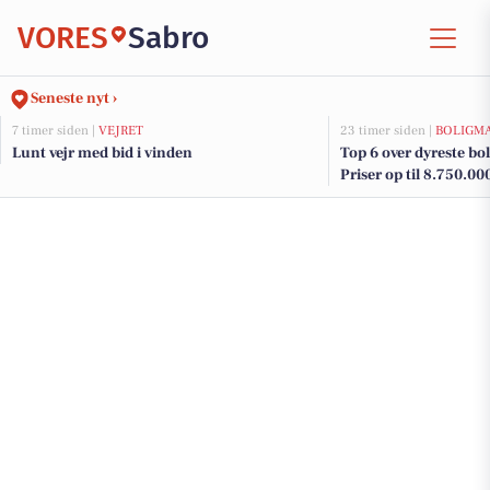
VORES
Sabro
Seneste nyt ›
7 timer siden |
VEJRET
23 timer siden |
BOLIGM
Lunt vejr med bid i vinden
Top 6 over dyreste boli
Priser op til 8.750.00