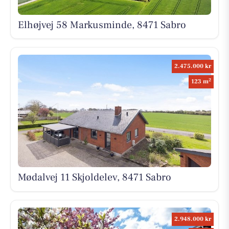
Elhøjvej 58 Markusminde, 8471 Sabro
2.475.000 kr
2
123 m
Mødalvej 11 Skjoldelev, 8471 Sabro
2.948.000 kr