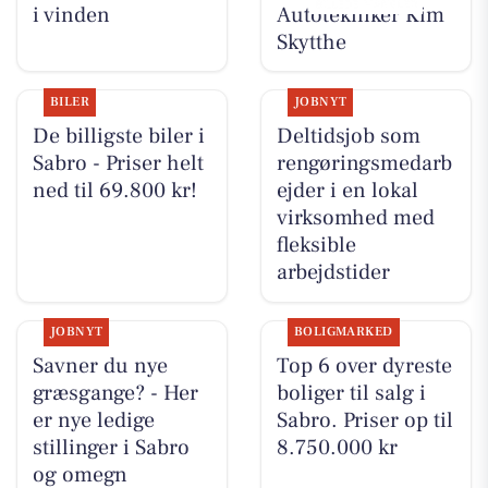
i vinden
Autotekniker Kim
Skytthe
BILER
JOBNYT
De billigste biler i
Deltidsjob som
Sabro - Priser helt
rengøringsmedarb
ned til 69.800 kr!
ejder i en lokal
virksomhed med
fleksible
arbejdstider
JOBNYT
BOLIGMARKED
Savner du nye
Top 6 over dyreste
græsgange? - Her
boliger til salg i
er nye ledige
Sabro. Priser op til
stillinger i Sabro
8.750.000 kr
og omegn