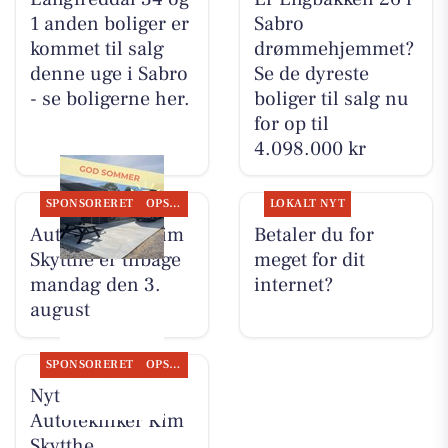
1 anden boliger er
Sabro
kommet til salg
drømmehjemmet?
denne uge i Sabro
Se de dyreste
- se boligerne her.
boliger til salg nu
for op til
4.098.000 kr
SPONSORERET
OPSLAGSTAVLEN
LOKALT NYT
Autotekniker Kim
Betaler du for
Skytthe er tilbage
meget for dit
mandag den 3.
internet?
august
SPONSORERET
OPSLAGSTAVLEN
Nyt fra
Autotekniker Kim
Skytthe