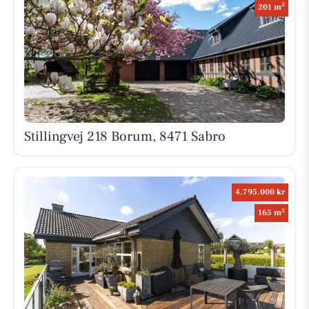
2
201 m
Stillingvej 218 Borum, 8471 Sabro
4.795.000 kr
2
165 m