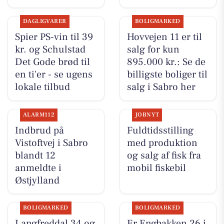
DAGLIGVARER
BOLIGMARKED
Spier PS-vin til 39
Hovvejen 11 er til
kr. og Schulstad
salg for kun
Det Gode brød til
895.000 kr.: Se de
en ti'er - se ugens
billigste boliger til
lokale tilbud
salg i Sabro her
ALARM112
JOBNYT
Indbrud på
Fuldtidsstilling
Vistoftvej i Sabro
med produktion
blandt 12
og salg af fisk fra
anmeldte i
mobil fiskebil
Østjylland
BOLIGMARKED
BOLIGMARKED
Langfreddal 34 og
Er Engbakken 26 i