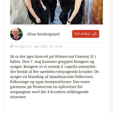
Allan Søndergaard
Del artikel
Onsdag d. 27. apr. 2022 - kl. 10:45
Så er der igen koncert på Wintercoat Grønvej 51 i
Sabro. Den 7. maj kommer gruppen Kongero og
synger. Kongero er et svensk A´capella ensemble,
der består af fire særdeles velsyngende kvinder. De
synger en blanding af skandinaviske folkeviser,
folkesange og egne kompositioner. Der vener
gæsterne på Wintercoat en oplevelser for
øregangene med det 4 kvinders velklingende
stemmer.