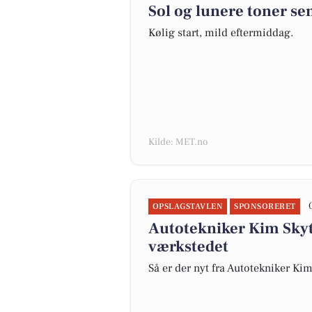
Sol og lunere toner se
Kølig start, mild eftermiddag.
Kilde: MET.no
OPSLAGSTAVLEN
SPONSORERET
Autotekniker Kim Sky
værkstedet
Så er der nyt fra Autotekniker Ki