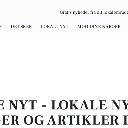
Gratis nyheder fra
dit
lokalområde
V
DET SKER
LOKALT NYT
MØD DINE NABOER
E NYT - LOKALE N
ER OG ARTIKLER 