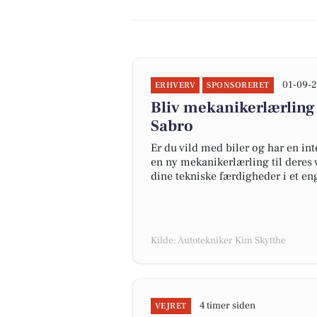
01-09-2
ERHVERV
SPONSORERET
Bliv mekanikerlærling
Sabro
Er du vild med biler og har en in
en ny mekanikerlærling til deres 
dine tekniske færdigheder i et en
Kilde: Autotekniker Kim Skytthe
4 timer siden
VEJRET