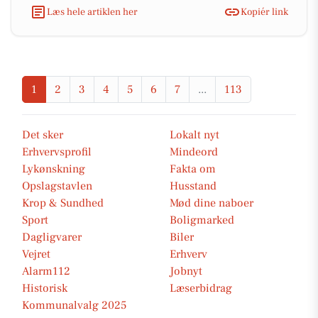
Læs hele artiklen her
Kopiér link
1
2
3
4
5
6
7
...
113
Det sker
Lokalt nyt
Erhvervsprofil
Mindeord
Lykønskning
Fakta om
Opslagstavlen
Husstand
Krop & Sundhed
Mød dine naboer
Sport
Boligmarked
Dagligvarer
Biler
Vejret
Erhverv
Alarm112
Jobnyt
Historisk
Læserbidrag
Kommunalvalg 2025