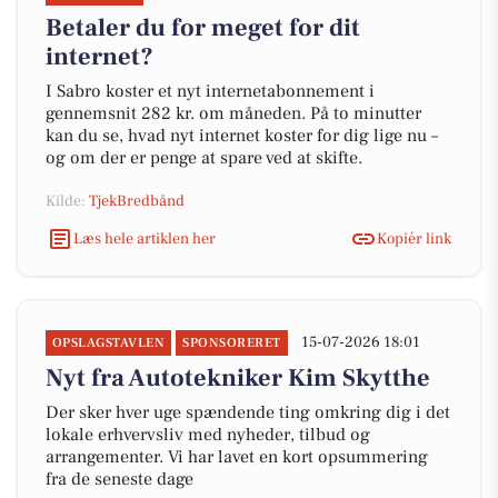
Betaler du for meget for dit
internet?
I Sabro koster et nyt internetabonnement i
gennemsnit 282 kr. om måneden. På to minutter
kan du se, hvad nyt internet koster for dig lige nu –
og om der er penge at spare ved at skifte.
Kilde:
TjekBredbånd
Læs hele artiklen her
Kopiér link
15-07-2026 18:01
OPSLAGSTAVLEN
SPONSORERET
Nyt fra Autotekniker Kim Skytthe
Der sker hver uge spændende ting omkring dig i det
lokale erhvervsliv med nyheder, tilbud og
arrangementer. Vi har lavet en kort opsummering
fra de seneste dage