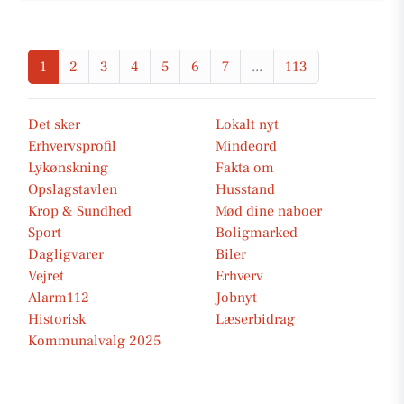
1
2
3
4
5
6
7
...
113
Det sker
Lokalt nyt
Erhvervsprofil
Mindeord
Lykønskning
Fakta om
Opslagstavlen
Husstand
Krop & Sundhed
Mød dine naboer
Sport
Boligmarked
Dagligvarer
Biler
Vejret
Erhverv
Alarm112
Jobnyt
Historisk
Læserbidrag
Kommunalvalg 2025