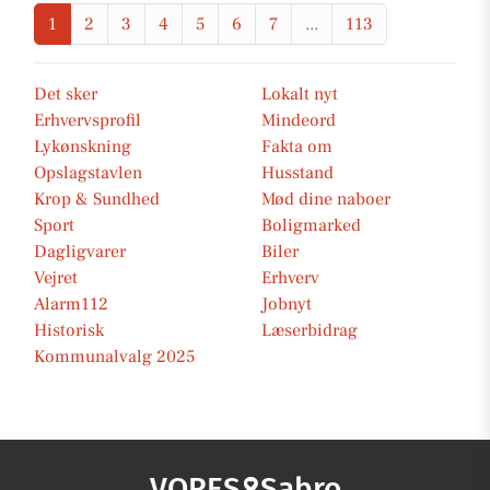
1
2
3
4
5
6
7
...
113
Det sker
Lokalt nyt
Erhvervsprofil
Mindeord
Lykønskning
Fakta om
Opslagstavlen
Husstand
Krop & Sundhed
Mød dine naboer
Sport
Boligmarked
Dagligvarer
Biler
Vejret
Erhverv
Alarm112
Jobnyt
Historisk
Læserbidrag
Kommunalvalg 2025
VORES
Sabro