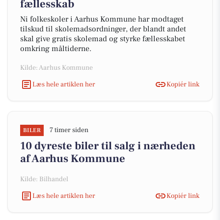
fællesskab
Ni folkeskoler i Aarhus Kommune har modtaget
tilskud til skolemadsordninger, der blandt andet
skal give gratis skolemad og styrke fællesskabet
omkring måltiderne.
Kilde: Aarhus Kommune
Læs hele artiklen her
Kopiér link
7 timer siden
BILER
10 dyreste biler til salg i nærheden
af Aarhus Kommune
Kilde: Bilhandel
Læs hele artiklen her
Kopiér link