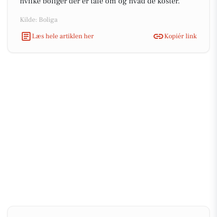
hvilke boliger der er tale om og hvad de koster.
Kilde: Boliga
Læs hele artiklen her
Kopiér link