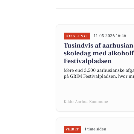
11-05-2026 16:26
LOKALT NYT
Tusindvis af aarhusian
skoledag med alkoholf
Festivalpladsen
Mere end 3.500 aarhusianske afgan
på GRIM Festivalpladsen, hvor mu
Kilde: Aarhus Kommune
1 time siden
VEJRET