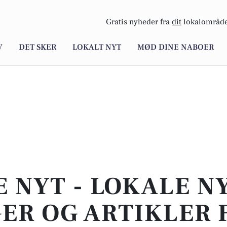
Gratis nyheder fra
dit
lokalområde
V
DET SKER
LOKALT NYT
MØD DINE NABOER
E NYT - LOKALE N
ER OG ARTIKLER 