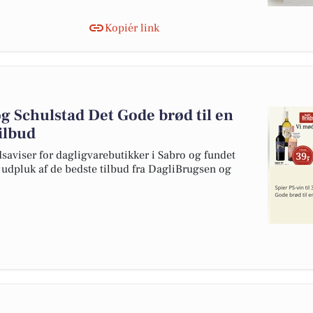
Kopiér link
 og Schulstad Det Gode brød til en
tilbud
dsaviser for dagligvarebutikker i Sabro og fundet
t udpluk af de bedste tilbud fra DagliBrugsen og