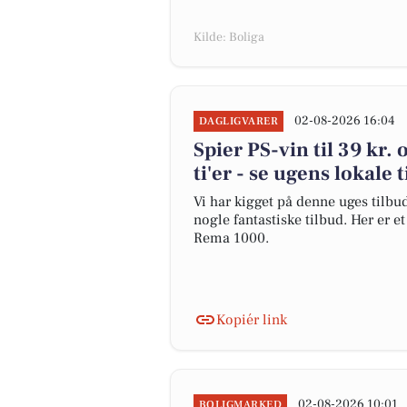
Kilde: Boliga
02-08-2026 16:04
DAGLIGVARER
Spier PS-vin til 39 kr.
ti'er - se ugens lokale 
Vi har kigget på denne uges tilbu
nogle fantastiske tilbud. Her er e
Rema 1000.
Kopiér link
02-08-2026 10:01
BOLIGMARKED