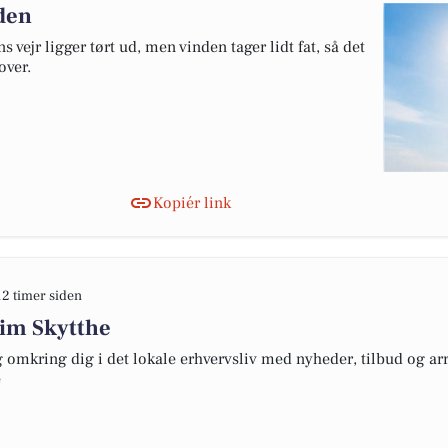
nden
 vejr ligger tørt ud, men vinden tager lidt fat, så det
over.
Kopiér link
12 timer siden
Kim Skytthe
omkring dig i det lokale erhvervsliv med nyheder, tilbud og arr
e