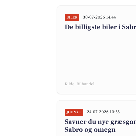
30-07-2026 14:44
BILER
De billigste biler i Sab
Kilde: Bilhandel
24-07-2026 10:55
JOBNYT
Savner du nye græsgange
Sabro og omegn