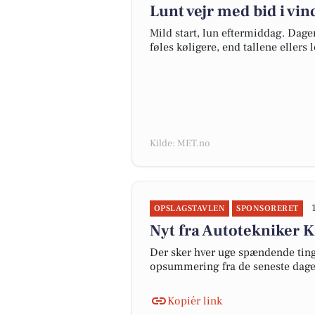
Lunt vejr med bid i vi
Mild start, lun eftermiddag. Dagens
føles køligere, end tallene ellers l
Kilde: MET.no
OPSLAGSTAVLEN
SPONSORERET
Nyt fra Autotekniker 
Der sker hver uge spændende ting 
opsummering fra de seneste dag
Kopiér link